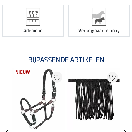
Ademend
Verkrijgbaar in pony
BIJPASSENDE ARTIKELEN
NIEUW
NI