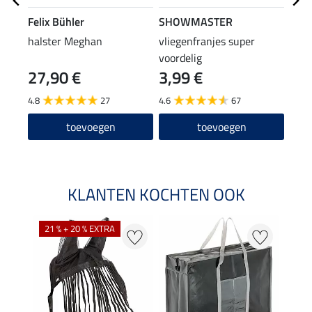
Felix Bühler
SHOWMASTER
SHO
halster Meghan
vliegenfranjes super
hals
voordelig
pani
27,90 €
3,99 €
7,9
4.8
27
4.6
67
4.7
toevoegen
toevoegen
KLANTEN KOCHTEN OOK
21 % + 20 % EXTRA