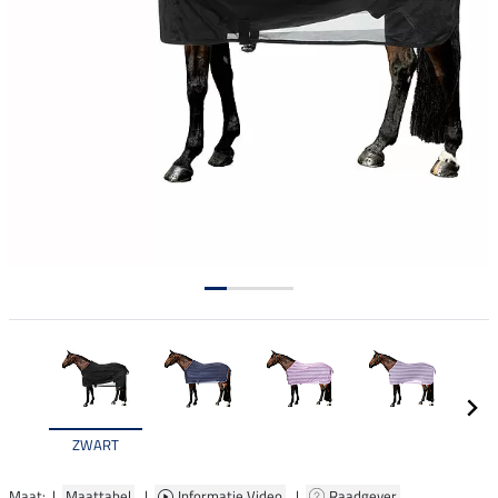
ZWART
Maat: |
Maattabel
|
Informatie Video
|
Raadgever