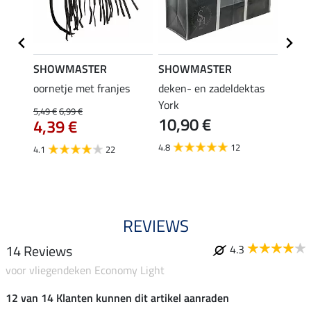
SHOWMASTER
SHOWMASTER
Felix
oornetje met franjes
deken- en zadeldektas
verle
York
kruis
5,49 €
6,99 €
10,90 €
borsts
4,39 €
7,9
4.8
12
4.1
22
4.9
REVIEWS
14 Reviews
4.3
voor vliegendeken Economy Light
12 van 14 Klanten kunnen dit artikel aanraden