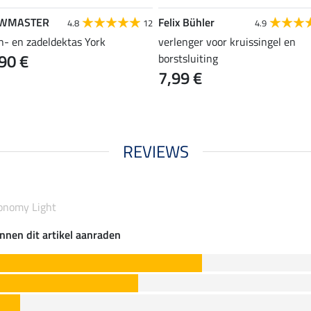
WMASTER
Felix Bühler
4.8
12
4.9
n- en zadeldektas York
verlenger voor kruissingel en
90 €
borstsluiting
7,99 €
REVIEWS
onomy Light
nnen dit artikel aanraden