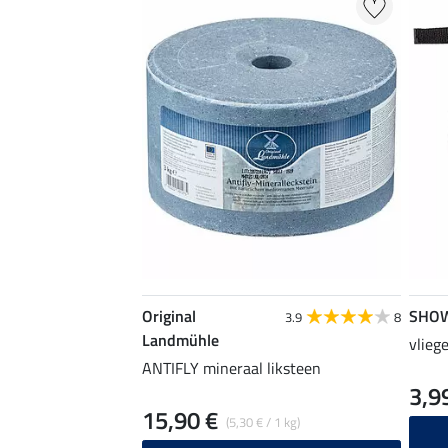
Original
SHO
3.9
8
Landmühle
vlieg
ANTIFLY mineraal liksteen
3,9
15,90 €
(5,30 € / 1 kg)