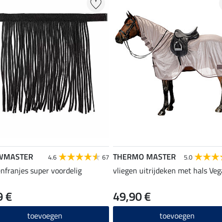
WMASTER
THERMO MASTER
4.6
67
5.0
enfranjes super voordelig
vliegen uitrijdeken met hals Veg
9 €
49,90 €
toevoegen
toevoegen