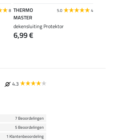
THERMO
Kramer
8
5.0
4
MASTER
dekenladder Safety
14,90 €
dekensluiting Protektor
6,99 €
4.3
7 Beoordelingen
5 Beoordelingen
1 Klantenbeoordeling