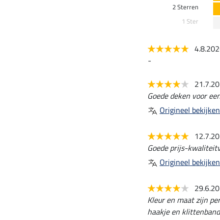
2 Sterren
1 Ster
4.8.20
-
21.7.2
Goede deken voor een 
Origineel bekijken
12.7.2
Goede prijs-kwaliteit
Origineel bekijken
29.6.2
Kleur en maat zijn pe
haakje en klittenbands