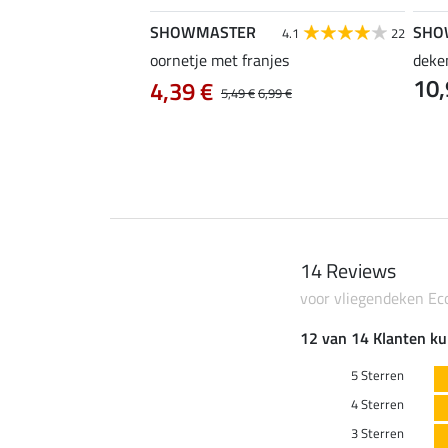
SHOWMASTER
SHO
4.3
9
4.1
22
ety
oornetje met franjes
deke
10,
4,39 €
5,49 €
6,99 €
14 Reviews
voor vliegendeken Ec
12 van 14 Klanten ku
5 Sterren
4 Sterren
3 Sterren