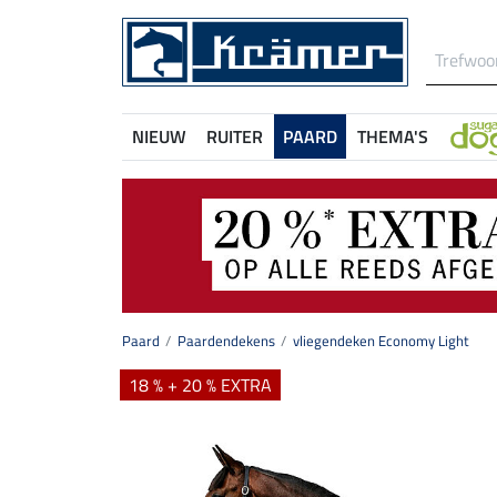
NIEUW
RUITER
PAARD
THEMA'S
Paard
Paardendekens
vliegendeken Economy Light
18 % + 20 % EXTRA