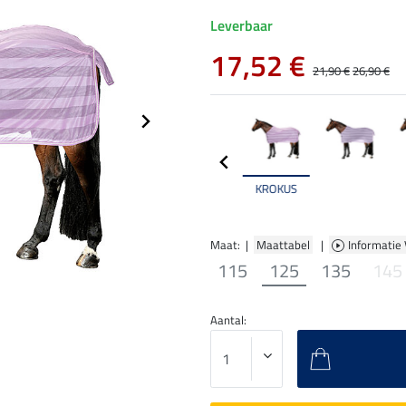
Leverbaar
17,52 €
21,90 €
26,90 €
KROKUS
Maat: |
Maattabel
|
Informatie
115
125
135
145
Aantal: