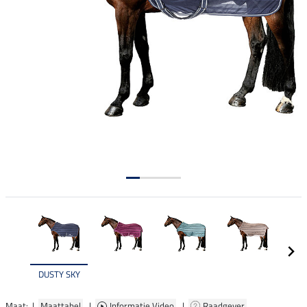
DUSTY SKY
Maat: |
Maattabel
|
Informatie Video
|
Raadgever