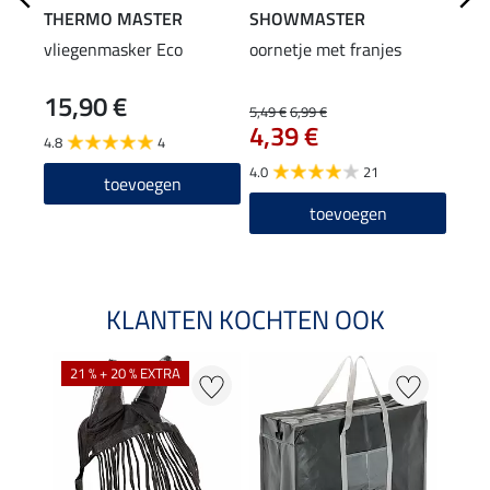
THERMO MASTER
SHOWMASTER
SHO
vliegenmasker Eco
oornetje met franjes
neus
15,90 €
4,9
5,49 €
6,99 €
4,39 €
4.8
4
4.9
4.0
21
toevoegen
toevoegen
KLANTEN KOCHTEN OOK
21 % + 20 % EXTRA