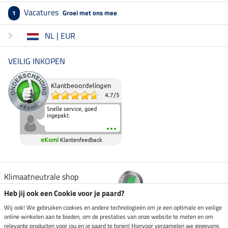
Vacatures
Groei met ons mee
1
NL | EUR
VEILIG INKOPEN
Klantbeoordelingen
4.7
/
5
Snelle service, goed
ingepakt.
eKomi
Klantenfeedback
Klimaatneutrale shop
Heb jij ook een Cookie voor je paard?
Verzending per
Wij ook! We gebruiken cookies en andere technologieën om je een optimale en veilige
online winkelen aan te bieden, om de prestaties van onze website te meten en om
relevante producten voor jou en je paard te tonen! Hiervoor verzamelen we gegevens