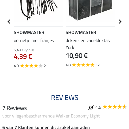
SHOWMASTER
SHOWMASTER
Felix
bra
oornetje met franjes
deken- en zadeldektas
verle
York
kruis
5,49 €
6,99 €
10,90 €
borsts
4,39 €
7,9
4.8
12
4.0
21
4.9
REVIEWS
7 Reviews
4.6
voor vliegenbeschermende Walker Economy Light
6 van 7 Klanten kunnen dit artikel aanraden