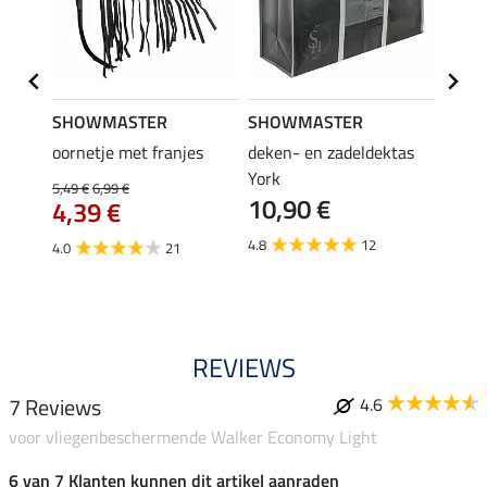
SHOWMASTER
SHOWMASTER
Felix
bra
oornetje met franjes
deken- en zadeldektas
verle
York
kruis
5,49 €
6,99 €
10,90 €
borsts
4,39 €
7,9
4.8
12
4.0
21
4.9
REVIEWS
7 Reviews
4.6
voor vliegenbeschermende Walker Economy Light
6 van 7 Klanten kunnen dit artikel aanraden