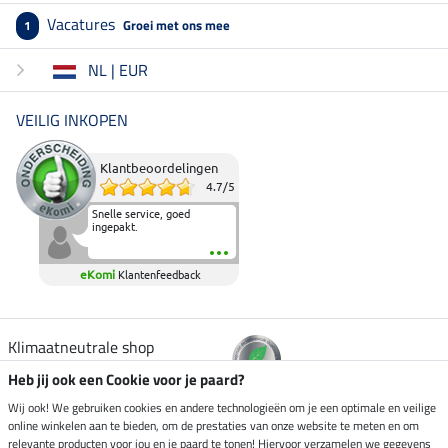
Vacatures
Groei met ons mee
1
NL | EUR
VEILIG INKOPEN
Klantbeoordelingen
4.7
/
5
Snelle service, goed
ingepakt.
eKomi
Klantenfeedback
Klimaatneutrale shop
Heb jij ook een Cookie voor je paard?
Verzending per
Wij ook! We gebruiken cookies en andere technologieën om je een optimale en veilige
online winkelen aan te bieden, om de prestaties van onze website te meten en om
relevante producten voor jou en je paard te tonen! Hiervoor verzamelen we gegevens