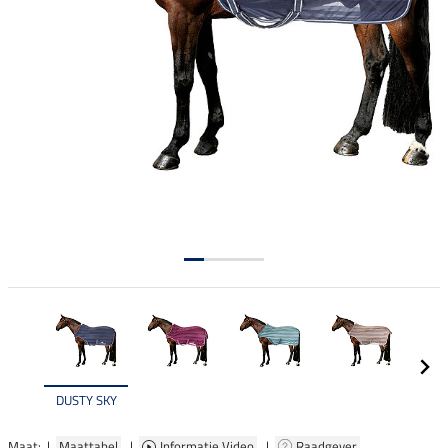
DUSTY SKY
Maat: |
Maattabel
|
Informatie Video
|
Raadgever