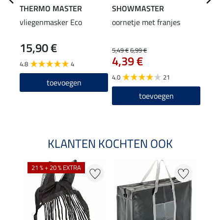
THERMO MASTER
SHOWMASTER
SHO
vliegenmasker Eco
oornetje met franjes
neus
15,90 €
4,9
5,49 €
6,99 €
4,39 €
4.8
4
4.9
4.0
21
toevoegen
toevoegen
KLANTEN KOCHTEN OOK
21 % + 20 % EXTRA