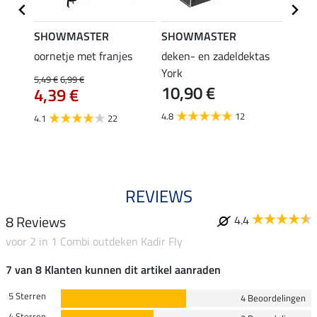
SHOWMASTER
SHOWMASTER
Felix
oornetje met franjes
deken- en zadeldektas
verle
York
kruis
5,49 €
6,99 €
10,90 €
borsts
4,39 €
7,9
4.8
12
4.1
22
4.9
REVIEWS
8 Reviews
4.4
voor 2 in 1 Combi outdeken Kadir Fly
7 van 8 Klanten kunnen dit artikel aanraden
5 Sterren
4 Beoordelingen
4 Sterren