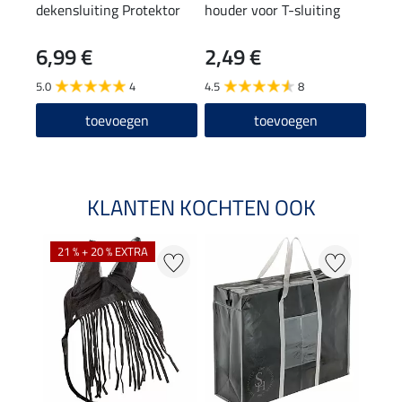
dekensluiting Protektor
houder voor T-sluiting
Safe
voor
6,99 €
2,49 €
5,9
5.0
4
4.5
8
4.8
toevoegen
toevoegen
KLANTEN KOCHTEN OOK
21 % + 20 % EXTRA