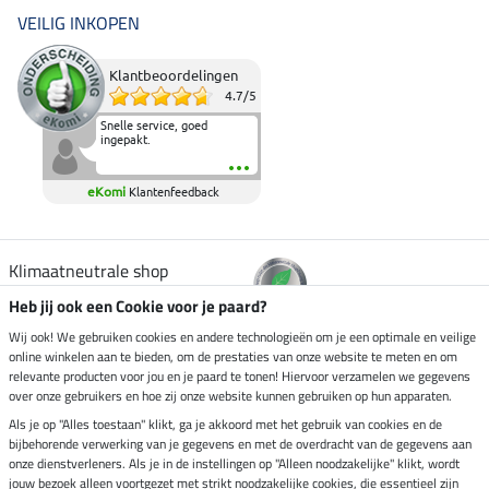
VEILIG INKOPEN
Klantbeoordelingen
4.7
/
5
Snelle service, goed
ingepakt.
eKomi
Klantenfeedback
Klimaatneutrale shop
Heb jij ook een Cookie voor je paard?
Verzending per
Wij ook! We gebruiken cookies en andere technologieën om je een optimale en veilige
online winkelen aan te bieden, om de prestaties van onze website te meten en om
relevante producten voor jou en je paard te tonen! Hiervoor verzamelen we gegevens
over onze gebruikers en hoe zij onze website kunnen gebruiken op hun apparaten.
Veilig betalen met
Als je op "Alles toestaan" klikt, ga je akkoord met het gebruik van cookies en de
bijbehorende verwerking van je gegevens en met de overdracht van de gegevens aan
onze dienstverleners. Als je in de instellingen op "Alleen noodzakelijke" klikt, wordt
jouw bezoek alleen voortgezet met strikt noodzakelijke cookies, die essentieel zijn