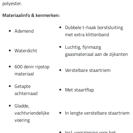
polyester.
Materiaalinfo & kenmerken:
Dubbele t-haak borstsluiting
Ademend
met extra klittenband
Luchtig, fijnmazig
Waterdicht
gaasmateriaal aan de zijkanten
600 denir ripstop
Verstelbare staartriem
materiaal
Getapte
Met staartflap
achternaad
Gladde,
vachtvriendelijke
In lengte verstelbare staartriem
voering
Incl. voorziening voor het