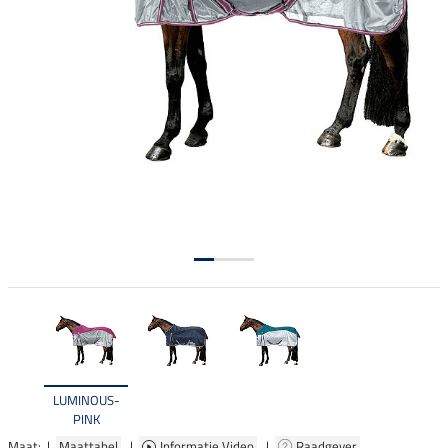
LUMINOUS-
PINK
Maat: |
Maattabel
|
Informatie Video
|
Raadgever