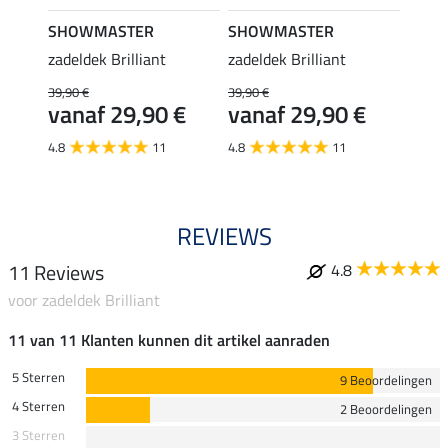
SHOWMASTER
SHOWMASTER
SHO
zadeldek Brilliant
zadeldek Brilliant
zadeld
39,90 €
39,90 €
39,90 
€
vanaf 29,90 €
vanaf 29,90 €
van
4.8
11
4.8
11
4.8
REVIEWS
11 Reviews
4.8
voor zadeldek Brilliant
11 van 11 Klanten kunnen dit artikel aanraden
5 Sterren
9 Beoordelingen
4 Sterren
2 Beoordelingen
3 Sterren