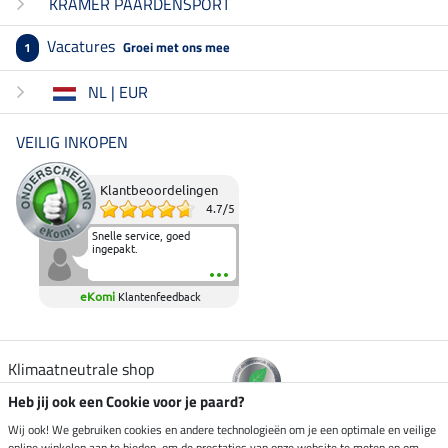
KRAMER PAARDENSPORT
Vacatures
Groei met ons mee
1
NL | EUR
VEILIG INKOPEN
Klantbeoordelingen
4.7
/
5
Snelle service, goed
ingepakt.
eKomi
Klantenfeedback
Klimaatneutrale shop
Heb jij ook een Cookie voor je paard?
Verzending per
Wij ook! We gebruiken cookies en andere technologieën om je een optimale en veilige
online winkelen aan te bieden, om de prestaties van onze website te meten en om