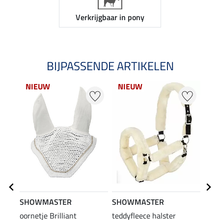
Verkrijgbaar in pony
BIJPASSENDE ARTIKELEN
NIEUW
NIEUW
SHOWMASTER
SHOWMASTER
SHO
oornetje Brilliant
teddyfleece halster
touw