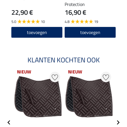
Protection
Contr
22,90 €
16,90 €
13
5.0
10
4.8
19
5.0
toevoegen
toevoegen
KLANTEN KOCHTEN OOK
NIEUW
NIEUW
NI