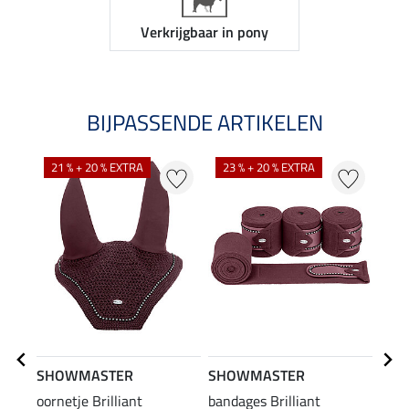
Verkrijgbaar in pony
BIJPASSENDE ARTIKELEN
21 % + 20 % EXTRA
23 % + 20 % EXTRA
20
SHOWMASTER
SHOWMASTER
SHO
oornetje Brilliant
bandages Brilliant
halst