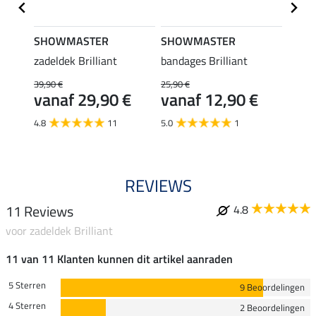
SHOWMASTER
SHOWMASTER
SHO
zadeldek Brilliant
bandages Brilliant
zadeld
39,90 €
25,90 €
39,90 
€
vanaf 29,90 €
vanaf 12,90 €
van
4.8
11
5.0
1
4.8
REVIEWS
11 Reviews
4.8
voor zadeldek Brilliant
11 van 11 Klanten kunnen dit artikel aanraden
5 Sterren
9 Beoordelingen
4 Sterren
2 Beoordelingen