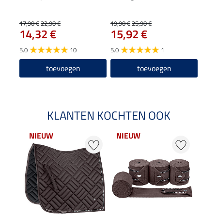
17,90 €
22,90 €
19,90 €
25,90 €
15,90
14,32 €
15,92 €
12
5.0
10
5.0
1
5.0
toevoegen
toevoegen
KLANTEN KOCHTEN OOK
NIEUW
NIEUW
NI