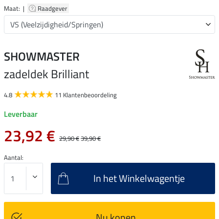
Maat: |
Raadgever
SHOWMASTER
zadeldek Brilliant
4.8
11 Klantenbeoordeling
Leverbaar
23,92 €
29,90 €
39,90 €
Aantal:
In het Winkelwagentje
Nu kopen