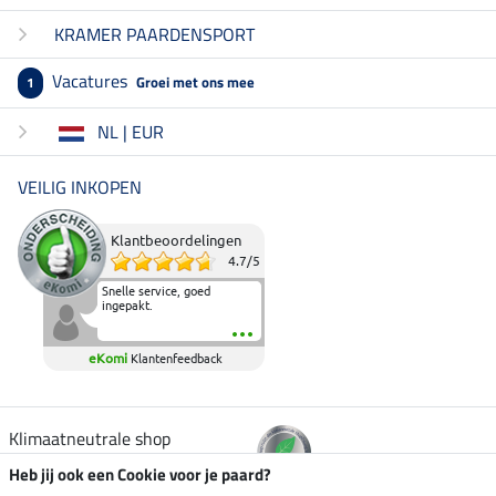
KRAMER PAARDENSPORT
Vacatures
Groei met ons mee
1
NL | EUR
VEILIG INKOPEN
Klantbeoordelingen
4.7
/
5
Snelle service, goed
ingepakt.
eKomi
Klantenfeedback
Klimaatneutrale shop
Heb jij ook een Cookie voor je paard?