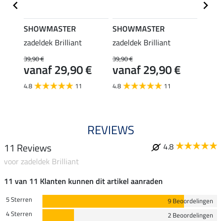
SHOWMASTER
SHOWMASTER
SHO
zadeldek Brilliant
zadeldek Brilliant
zadeld
39,90 €
39,90 €
39,90 
€
vanaf 29,90 €
vanaf 29,90 €
van
4.8
11
4.8
11
4.8
REVIEWS
11 Reviews
4.8
voor zadeldek Brilliant
11 van 11 Klanten kunnen dit artikel aanraden
5 Sterren
9 Beoordelingen
4 Sterren
2 Beoordelingen