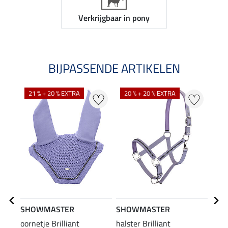
Verkrijgbaar in pony
BIJPASSENDE ARTIKELEN
21 % + 20 % EXTRA
20 % + 20 % EXTRA
25
SHOWMASTER
SHOWMASTER
SHO
oornetje Brilliant
halster Brilliant
hals