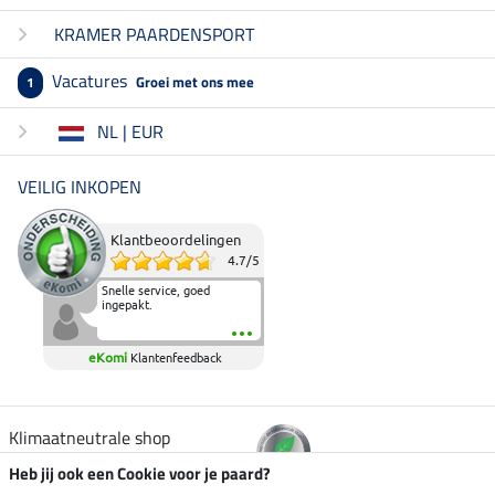
KRAMER PAARDENSPORT
Vacatures
Groei met ons mee
1
NL | EUR
VEILIG INKOPEN
Klantbeoordelingen
4.7
/
5
Snelle service, goed
ingepakt.
eKomi
Klantenfeedback
Klimaatneutrale shop
Heb jij ook een Cookie voor je paard?