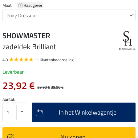
Maat: |
Raadgever
SHOWMASTER
zadeldek Brilliant
4.8
11 Klantenbeoordeling
Leverbaar
23,92 €
29,90 €
39,90 €
Aantal:
In het Winkelwagentje
Nu kopen