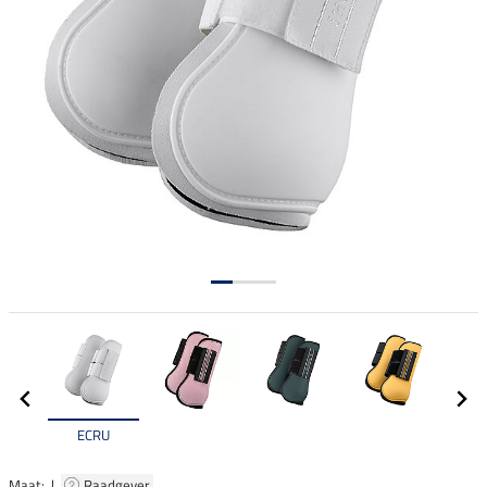
ECRU
Maat: |
Raadgever