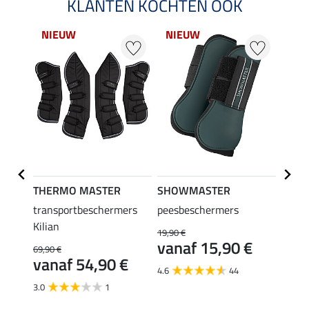
KLANTEN KOCHTEN OOK
NIEUW
NIEUW
NI
THERMO MASTER
SHOWMASTER
Felix
ur
transportbeschermers
peesbeschermers
Teddy
Kilian
achte
19,90 €
39,
enen
vanaf 15,90 €
69,90 €
vanaf 54,90 €
4.6
44
€
3.0
1