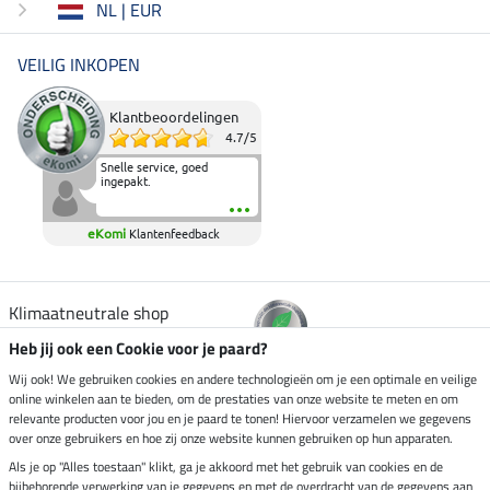
NL | EUR
VEILIG INKOPEN
Klantbeoordelingen
4.7
/
5
Snelle service, goed
ingepakt.
eKomi
Klantenfeedback
Klimaatneutrale shop
Heb jij ook een Cookie voor je paard?
Verzending per
Wij ook! We gebruiken cookies en andere technologieën om je een optimale en veilige
online winkelen aan te bieden, om de prestaties van onze website te meten en om
relevante producten voor jou en je paard te tonen! Hiervoor verzamelen we gegevens
over onze gebruikers en hoe zij onze website kunnen gebruiken op hun apparaten.
Veilig betalen met
Als je op "Alles toestaan" klikt, ga je akkoord met het gebruik van cookies en de
bijbehorende verwerking van je gegevens en met de overdracht van de gegevens aan