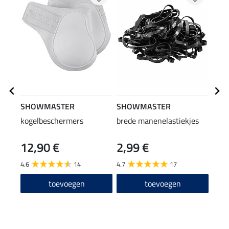
SHOWMASTER
SHOWMASTER
SHO
kogelbeschermers
brede manenelastiekjes
zade
12,90 €
2,99 €
39
4.6
14
4.7
17
4.8
toevoegen
toevoegen