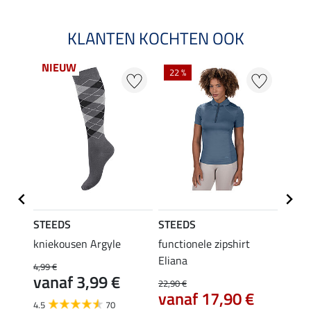
KLANTEN KOCHTEN OOK
NIEUW
22 %
20 %
STEEDS
STEEDS
STEE
kniekousen Argyle
functionele zipshirt
perfo
Eliana
bodyw
4,99 €
€
vanaf 3,99 €
22,90 €
24,90 
vanaf 17,90 €
van
4.5
70