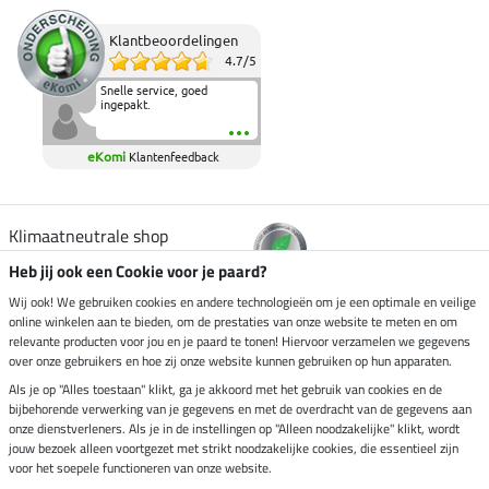
Klantbeoordelingen
4.7
/
5
Snelle service, goed
ingepakt.
eKomi
Klantenfeedback
Klimaatneutrale shop
Heb jij ook een Cookie voor je paard?
Verzending per
Wij ook! We gebruiken cookies en andere technologieën om je een optimale en veilige
online winkelen aan te bieden, om de prestaties van onze website te meten en om
relevante producten voor jou en je paard te tonen! Hiervoor verzamelen we gegevens
over onze gebruikers en hoe zij onze website kunnen gebruiken op hun apparaten.
Veilig betalen met
Als je op "Alles toestaan" klikt, ga je akkoord met het gebruik van cookies en de
bijbehorende verwerking van je gegevens en met de overdracht van de gegevens aan
onze dienstverleners. Als je in de instellingen op "Alleen noodzakelijke" klikt, wordt
jouw bezoek alleen voortgezet met strikt noodzakelijke cookies, die essentieel zijn
voor het soepele functioneren van onze website.
Impressum