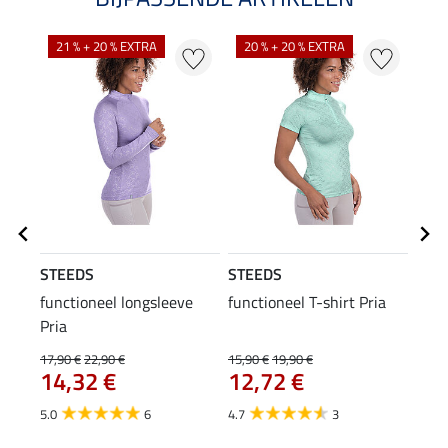
21 % + 20 % EXTRA
20 % + 20 % EXTRA
20
STEEDS
STEEDS
STE
functioneel longsleeve
functioneel T-shirt Pria
func
Pria
17,90 €
22,90 €
15,90 €
19,90 €
11,90
14,32 €
12,72 €
9,5
5.0
6
4.7
3
5.0