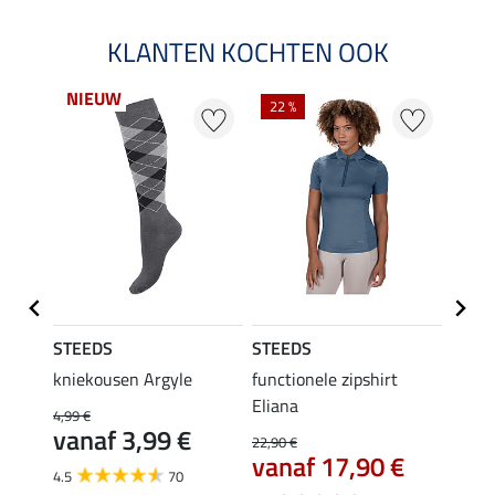
KLANTEN KOCHTEN OOK
NIEUW
22 %
22 %
STEEDS
STEEDS
STEE
p Linn
kniekousen Argyle
functionele zipshirt
T-shir
Eliana
4,99 €
9,99 €
vanaf 3,99 €
7,9
22,90 €
vanaf 17,90 €
4.5
70
4.4