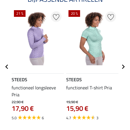
21 %
20 %
20
STEEDS
STEEDS
STE
functioneel longsleeve
functioneel T-shirt Pria
func
Pria
22,90 €
19,90 €
14,90
17,90 €
15,90 €
11
5.0
6
4.7
3
5.0