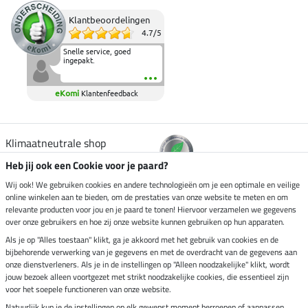
Klantbeoordelingen
4.7
/
5
Snelle service, goed
ingepakt.
eKomi
Klantenfeedback
Klimaatneutrale shop
Heb jij ook een Cookie voor je paard?
Verzending per
Wij ook! We gebruiken cookies en andere technologieën om je een optimale en veilige
online winkelen aan te bieden, om de prestaties van onze website te meten en om
relevante producten voor jou en je paard te tonen! Hiervoor verzamelen we gegevens
over onze gebruikers en hoe zij onze website kunnen gebruiken op hun apparaten.
Veilig betalen met
Als je op "Alles toestaan" klikt, ga je akkoord met het gebruik van cookies en de
bijbehorende verwerking van je gegevens en met de overdracht van de gegevens aan
onze dienstverleners. Als je in de instellingen op "Alleen noodzakelijke" klikt, wordt
jouw bezoek alleen voortgezet met strikt noodzakelijke cookies, die essentieel zijn
voor het soepele functioneren van onze website.
Impressum
Natuurlijk kun je de instellingen op elk gewenst moment herroepen of aanpassen.