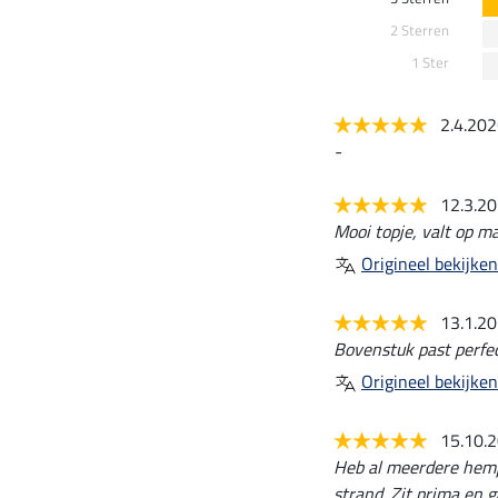
2 Sterren
1 Ster
2.4.20
-
12.3.2
Mooi topje, valt op ma
Origineel bekijken
13.1.2
Bovenstuk past perfec
Origineel bekijken
15.10.
Heb al meerdere hempj
strand. Zit prima en 