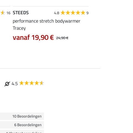
STEEDS
STEEDS
16
4.8
9
performance stretch bodywarmer
T-shirt Jana
Tracey
7,99 €
9,99 €
12,90
vanaf 19,90 €
24,90 €
4.5
10 Beoordelingen
6 Beoordelingen