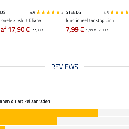
EDS
STEEDS
4.8
4
4.6
ionele zipshirt Eliana
functioneel tanktop Linn
af 17,90 €
7,99 €
22,90 €
9,99 €
12,90 €
REVIEWS
nnen dit artikel aanraden