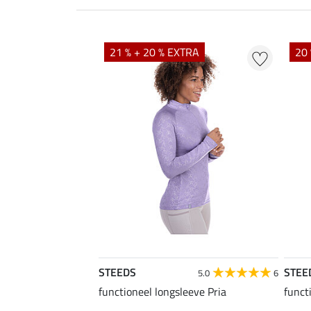
21 % + 20 % EXTRA
20 
STEEDS
STEE
5.0
6
functioneel longsleeve Pria
funct