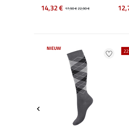
14,32 €
12,
17,90 €
22,90 €
NIEUW
EXTRA
22