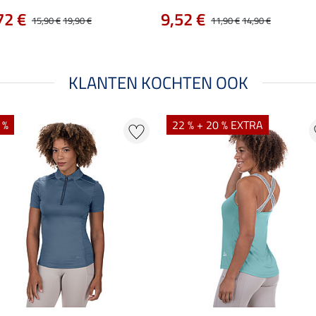
72 €
9,52 €
15,90 €
19,90 €
11,90 €
14,90 €
KLANTEN KOCHTEN OOK
 %
22 % + 20 % EXTRA