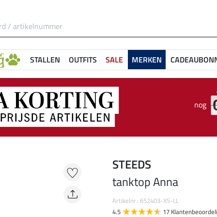
STALLEN
OUTFITS
SALE
MERKEN
CADEAUBON
nog
STEEDS
tanktop Anna
Artikelnr.: 652403-XS-LL
4.5
17 Klantenbeoordel