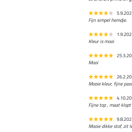
5.9.20
Fijn simpel hemdje.
1.9.20
Kleur is mooi
25.3.2
Mooi
26.2.2
Mooie kleur, fijne pas
4.10.2
Fijne top , maat klopt
9.8.20
Mooie dikke stof, zit l