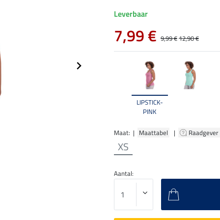
Leverbaar
7,99 €
9,99 €
12,90 €
LIPSTICK-
PINK
Maat: |
Maattabel
|
Raadgever
XS
Aantal: