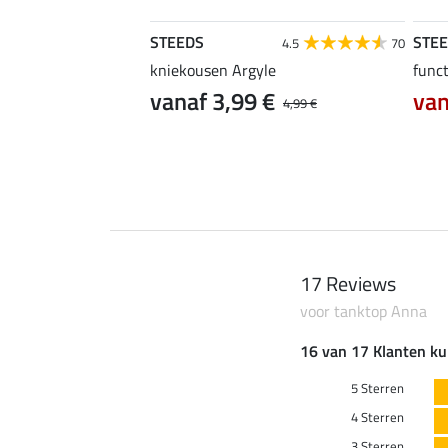
STEEDS
STE
4.4
5
4.5
70
kniekousen Argyle
funct
vanaf 3,99 €
van
12,90 €
4,99 €
17 Reviews
voor tanktop Anna
16 van 17 Klanten ku
5 Sterren
4 Sterren
3 Sterren