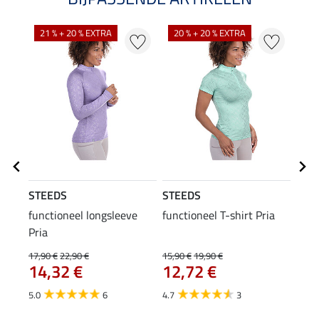
21 % + 20 % EXTRA
20 % + 20 % EXTRA
20
STEEDS
STEEDS
STE
functioneel longsleeve
functioneel T-shirt Pria
func
Pria
17,90 €
22,90 €
15,90 €
19,90 €
11,90
14,32 €
12,72 €
9,5
5.0
6
4.7
3
5.0