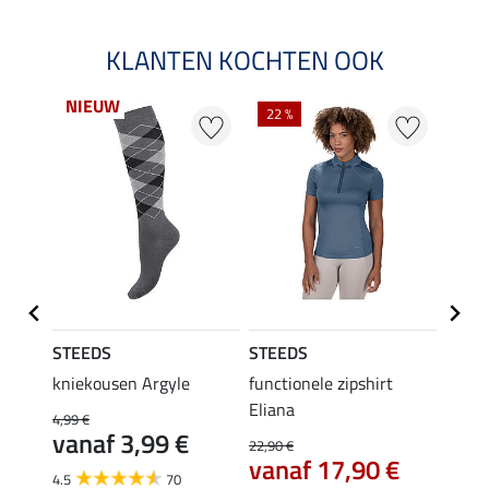
KLANTEN KOCHTEN OOK
NIEUW
22 %
22 %
STEEDS
STEEDS
STEE
kniekousen Argyle
functionele zipshirt
funct
Eliana
4,99 €
9,99 €
vanaf 3,99 €
7,9
22,90 €
vanaf 17,90 €
4.5
70
4.6