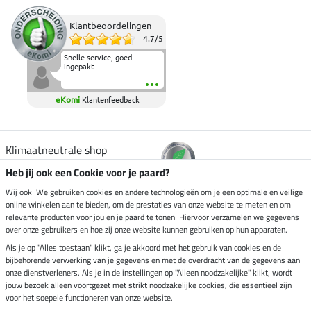
Klantbeoordelingen
4.7
/
5
Snelle service, goed
ingepakt.
eKomi
Klantenfeedback
Klimaatneutrale shop
Heb jij ook een Cookie voor je paard?
Verzending per
Wij ook! We gebruiken cookies en andere technologieën om je een optimale en veilige
online winkelen aan te bieden, om de prestaties van onze website te meten en om
relevante producten voor jou en je paard te tonen! Hiervoor verzamelen we gegevens
over onze gebruikers en hoe zij onze website kunnen gebruiken op hun apparaten.
Veilig betalen met
Als je op "Alles toestaan" klikt, ga je akkoord met het gebruik van cookies en de
bijbehorende verwerking van je gegevens en met de overdracht van de gegevens aan
onze dienstverleners. Als je in de instellingen op "Alleen noodzakelijke" klikt, wordt
jouw bezoek alleen voortgezet met strikt noodzakelijke cookies, die essentieel zijn
voor het soepele functioneren van onze website.
Impressum