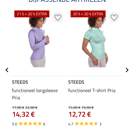
21 % + 20 % EXTRA
20 % + 20 % EXTRA
20
STEEDS
STEEDS
STE
functioneel longsleeve
functioneel T-shirt Pria
func
Pria
17,90 €
22,90 €
15,90 €
19,90 €
11,90
14,32 €
12,72 €
9,5
5.0
6
4.7
3
5.0