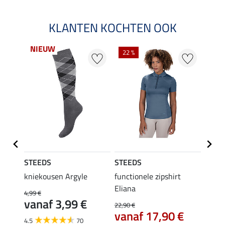
KLANTEN KOCHTEN OOK
NIEUW
22 %
22 %
STEEDS
STEEDS
STEE
kniekousen Argyle
functionele zipshirt
funct
Eliana
4,99 €
9,99 €
vanaf 3,99 €
7,9
22,90 €
vanaf 17,90 €
4.5
70
4.6