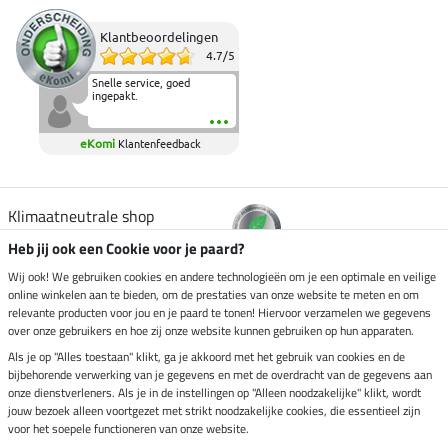
Klantbeoordelingen
4.7
/
5
Snelle service, goed
ingepakt.
eKomi
Klantenfeedback
Klimaatneutrale shop
Heb jij ook een Cookie voor je paard?
Verzending per
Wij ook! We gebruiken cookies en andere technologieën om je een optimale en veilige
online winkelen aan te bieden, om de prestaties van onze website te meten en om
relevante producten voor jou en je paard te tonen! Hiervoor verzamelen we gegevens
over onze gebruikers en hoe zij onze website kunnen gebruiken op hun apparaten.
Veilig betalen met
Als je op "Alles toestaan" klikt, ga je akkoord met het gebruik van cookies en de
bijbehorende verwerking van je gegevens en met de overdracht van de gegevens aan
onze dienstverleners. Als je in de instellingen op "Alleen noodzakelijke" klikt, wordt
jouw bezoek alleen voortgezet met strikt noodzakelijke cookies, die essentieel zijn
voor het soepele functioneren van onze website.
Impressum