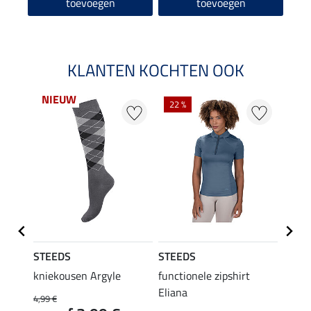
toevoegen
toevoegen
KLANTEN KOCHTEN OOK
NIEUW
22 %
22 %
STEEDS
STEEDS
STEE
kniekousen Argyle
functionele zipshirt
funct
Eliana
4,99 €
9,99 €