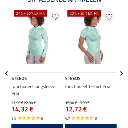
21 % + 20 % EXTRA
20 % + 20 % EXTRA
20
STEEDS
STEEDS
STE
functioneel longsleeve
functioneel T-shirt Pria
func
Pria
17,90 €
22,90 €
15,90 €
19,90 €
11,90
14,32 €
12,72 €
9,5
5.0
6
4.7
3
5.0