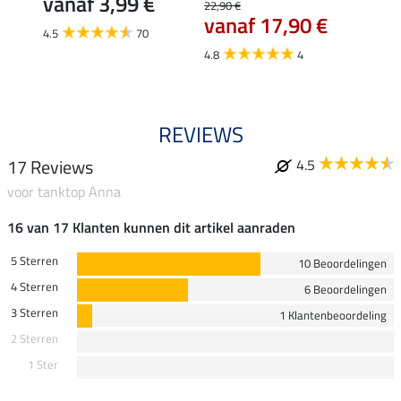
vanaf 3,99 €
7,9
22,90 €
vanaf 17,90 €
4.5
70
4.6
4.8
4
REVIEWS
17 Reviews
4.5
voor tanktop Anna
16 van 17 Klanten kunnen dit artikel aanraden
5 Sterren
10 Beoordelingen
4 Sterren
6 Beoordelingen
3 Sterren
1 Klantenbeoordeling
2 Sterren
1 Ster