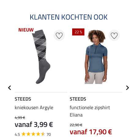
KLANTEN KOCHTEN OOK
NIEUW
22 %
22 %
STEEDS
STEEDS
STEE
kniekousen Argyle
functionele zipshirt
funct
Eliana
4,99 €
9,99 €
vanaf 3,99 €
7,9
22,90 €
vanaf 17,90 €
4.5
70
4.6