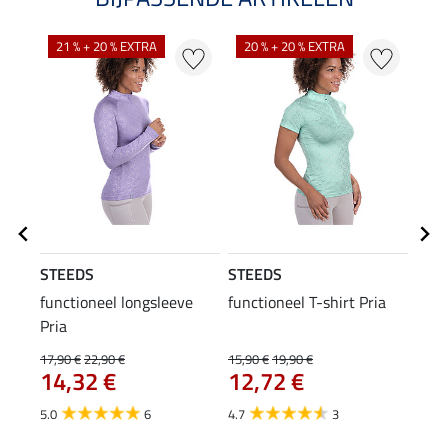
21 % + 20 % EXTRA
20 % + 20 % EXTRA
20
STEEDS
STEEDS
STE
functioneel longsleeve
functioneel T-shirt Pria
func
Pria
17,90 €
22,90 €
15,90 €
19,90 €
11,90
14,32 €
12,72 €
9,5
5.0
6
4.7
3
5.0