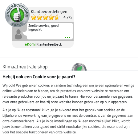
Klantbeoordelingen
4.7
/
5
Snelle service, goed
ingepakt.
eKomi
Klantenfeedback
Klimaatneutrale shop
Heb jij ook een Cookie voor je paard?
Verzending per
Wij ook! We gebruiken cookies en andere technologieën om je een optimale en veilige
online winkelen aan te bieden, om de prestaties van onze website te meten en om
relevante producten voor jou en je paard te tonen! Hiervoor verzamelen we gegevens
over onze gebruikers en hoe zij onze website kunnen gebruiken op hun apparaten.
Veilig betalen met
Als je op "Alles toestaan" klikt, ga je akkoord met het gebruik van cookies en de
bijbehorende verwerking van je gegevens en met de overdracht van de gegevens aan
onze dienstverleners. Als je in de instellingen op "Alleen noodzakelijke" klikt, wordt
jouw bezoek alleen voortgezet met strikt noodzakelijke cookies, die essentieel zijn
voor het soepele functioneren van onze website.
Impressum