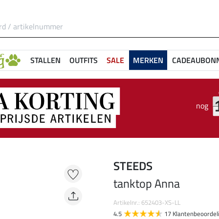
STALLEN
OUTFITS
SALE
MERKEN
CADEAUBON
nog
STEEDS
tanktop Anna
Artikelnr.: 652403-XS-LL
4.5
17 Klantenbeoordel