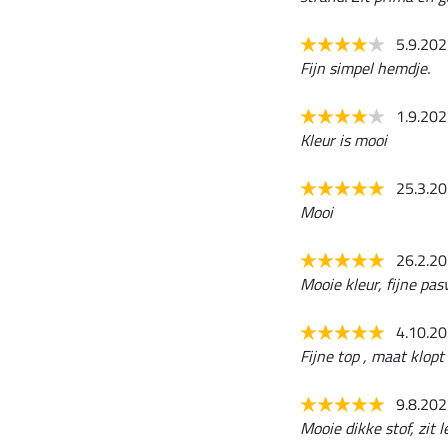
5.9.20
Fijn simpel hemdje.
1.9.20
Kleur is mooi
25.3.2
Mooi
26.2.2
Mooie kleur, fijne pas
4.10.2
Fijne top , maat klopt
9.8.20
Mooie dikke stof, zit l