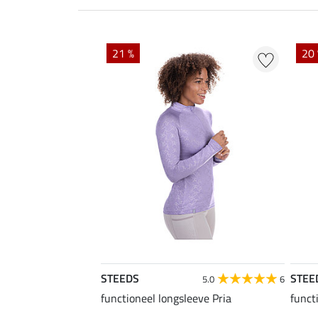
21 %
20
STEEDS
STEE
5.0
6
functioneel longsleeve Pria
funct