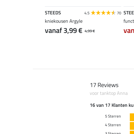
STEEDS
STE
4.6
16
4.5
70
top Linn
kniekousen Argyle
funct
vanaf 3,99 €
van
4,99 €
17 Reviews
voor tanktop Anna
16 van 17 Klanten ku
5 Sterren
4 Sterren
3 Sterren