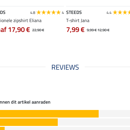
EDS
STEEDS
4.8
4
4.4
ionele zipshirt Eliana
T-shirt Jana
af 17,90 €
7,99 €
22,90 €
9,99 €
12,90 €
REVIEWS
nnen dit artikel aanraden