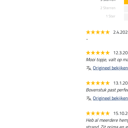
2 Sterren
1 Ster
2.4.20
-
12.3.2
Mooi topje, valt op ma
Origineel bekijken
13.1.2
Bovenstuk past perfec
Origineel bekijken
15.10.
Heb al meerdere hempj
strand. Zit prima en 