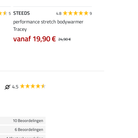
STEEDS
STEEDS
5
4.8
9
4
performance stretch bodywarmer
functioneel tanktop 
Tracey
9,99 €
12,90 €
vanaf 19,90 €
24,90 €
4.5
10 Beoordelingen
6 Beoordelingen