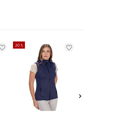
20 %
22 %