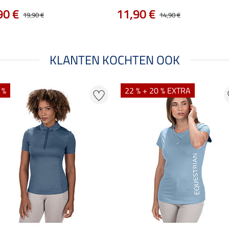
90 €
11,90 €
19,90 €
14,90 €
KLANTEN KOCHTEN OOK
 %
22 % + 20 % EXTRA