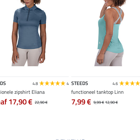
EDS
STEEDS
4.8
4
4.6
ionele zipshirt Eliana
functioneel tanktop Linn
af 17,90 €
7,99 €
22,90 €
9,99 €
12,90 €