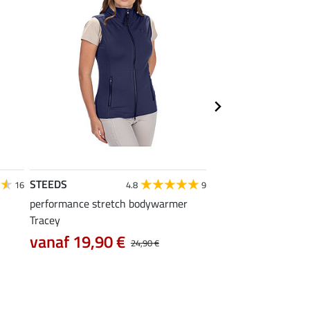
STEEDS
STEEDS
16
4.8
9
performance stretch bodywarmer
T-shirt Jana
Tracey
7,99 €
9,99 €
12,90
vanaf 19,90 €
24,90 €