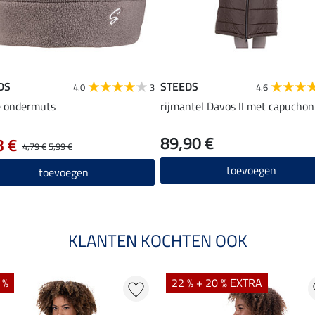
DS
STEEDS
4.0
3
4.6
e ondermuts
rijmantel Davos II met capuchon
89,90 €
3 €
4,79 €
5,99 €
toevoegen
toevoegen
KLANTEN KOCHTEN OOK
 %
22 % + 20 % EXTRA