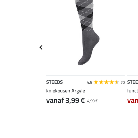
STEEDS
STE
4.4
5
4.5
70
kniekousen Argyle
funct
vanaf 3,99 €
van
12,90 €
4,99 €