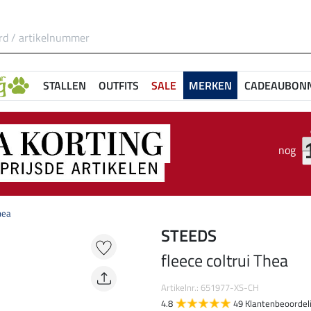
STALLEN
OUTFITS
SALE
MERKEN
CADEAUBON
nog
hea
STEEDS
fleece coltrui Thea
Artikelnr.: 651977-XS-CH
4.8
49 Klantenbeoordel