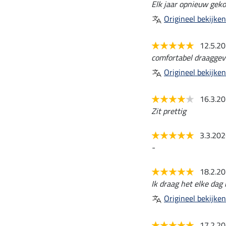
Elk jaar opnieuw geko
Origineel bekijken
12.5.2
comfortabel draaggev
Origineel bekijken
16.3.2
Zit prettig
3.3.20
-
18.2.2
Ik draag het elke dag 
Origineel bekijken
17.2.2