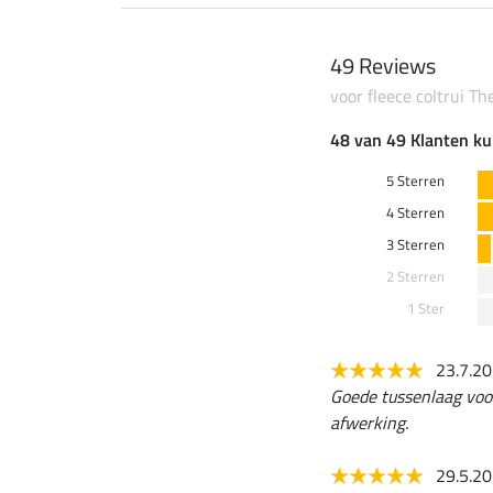
49 Reviews
voor fleece coltrui Th
48 van 49 Klanten ku
5 Sterren
4 Sterren
3 Sterren
2 Sterren
1 Ster
23.7.2
Goede tussenlaag voo
afwerking.
29.5.2