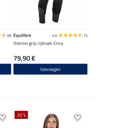
Equilibre
68
4.6
13
thermo grip rijbroek Enny
79,90 €
toevoegen
20 %
22 % + 20 % EXTR