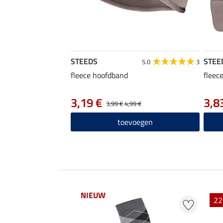
STEEDS
STEE
5.0
3
fleece hoofdband
fleec
3,19 €
3,8
3,99 €
4,99 €
toevoegen
NIEUW
EXTRA
22