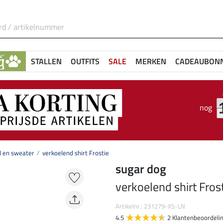
STALLEN
OUTFITS
SALE
MERKEN
CADEAUBON
nog
l en sweater
verkoelend shirt Frostie
sugar dog
verkoelend shirt Fros
Artikelnr.: 231279-XS-LN
4.5
2 Klantenbeoordeli