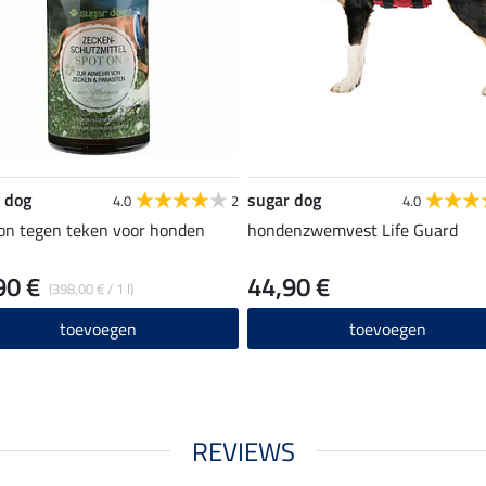
 dog
sugar dog
4.0
2
4.0
on tegen teken voor honden
hondenzwemvest Life Guard
90 €
44,90 €
(398,00 € / 1 l)
toevoegen
toevoegen
REVIEWS