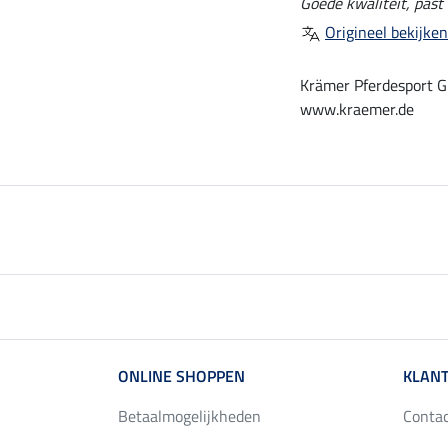
Goede kwaliteit, past 
Origineel bekijken
Krämer Pferdesport G
www.kraemer.de
ONLINE SHOPPEN
KLANT
Betaalmogelijkheden
Conta