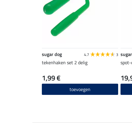
sugar dog
sugar
4.7
3
tekenhaken set 2 delig
spot-
1,99 €
19,
toevoegen