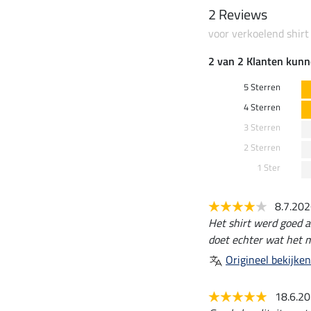
2 Reviews
voor verkoelend shirt
2 van 2 Klanten kunn
5 Sterren
4 Sterren
3 Sterren
2 Sterren
1 Ster
8.7.20
Het shirt werd goed 
doet echter wat het 
Origineel bekijken
18.6.2