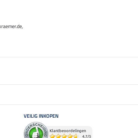
kraemer.de,
VEILIG INKOPEN
Klantbeoordelingen
4.7
/
5