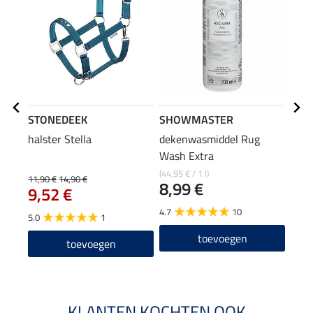
STONEDEEK
SHOWMASTER
THE
halster Stella
dekenwasmiddel Rug
elas
Wash Extra
PVC 
9,9
(44,95 € / 1 l)
11,90 €
14,90 €
8,99 €
9,52 €
4.7
4.7
10
5.0
1
toevoegen
toevoegen
KLANTEN KOCHTEN OOK