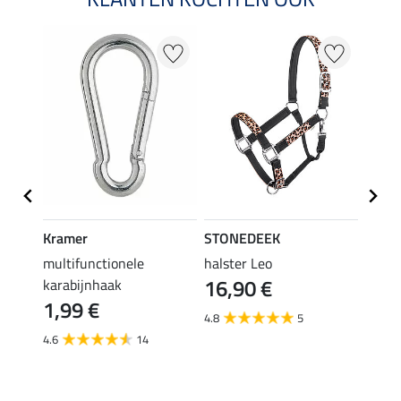
20 %
Kramer
STONEDEEK
STON
multifunctionele
halster Leo
vlieg
16,90 €
karabijnhaak
19,90 
1,99 €
van
4.8
5
4.6
14
3.6