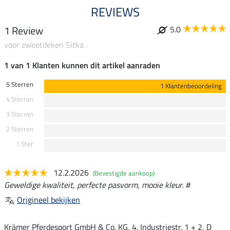
REVIEWS
1 Review
5.0
voor zweetdeken Sitka
1 van 1 Klanten kunnen dit artikel aanraden
5 Sterren
1 Klantenbeoordeling
4 Sterren
3 Sterren
2 Sterren
1 Ster
12.2.2026
(Bevestigde aankoop)
Geweldige kwaliteit, perfecte pasvorm, mooie kleur. #
Origineel bekijken
Krämer Pferdesport GmbH & Co. KG, 4. Industriestr. 1 + 2, D