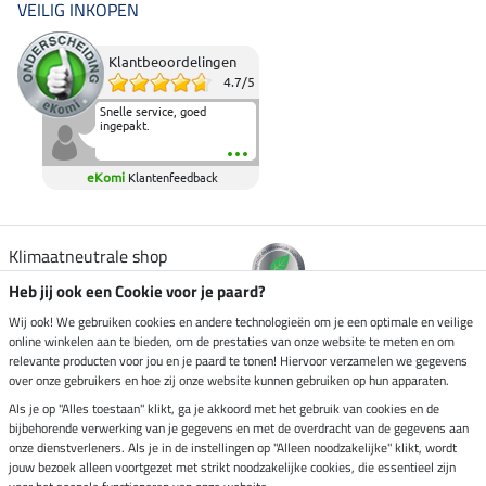
VEILIG INKOPEN
Klantbeoordelingen
4.7
/
5
Snelle service, goed
ingepakt.
eKomi
Klantenfeedback
Klimaatneutrale shop
Heb jij ook een Cookie voor je paard?
Verzending per
Wij ook! We gebruiken cookies en andere technologieën om je een optimale en veilige
online winkelen aan te bieden, om de prestaties van onze website te meten en om
relevante producten voor jou en je paard te tonen! Hiervoor verzamelen we gegevens
over onze gebruikers en hoe zij onze website kunnen gebruiken op hun apparaten.
Veilig betalen met
Als je op "Alles toestaan" klikt, ga je akkoord met het gebruik van cookies en de
bijbehorende verwerking van je gegevens en met de overdracht van de gegevens aan
onze dienstverleners. Als je in de instellingen op "Alleen noodzakelijke" klikt, wordt
jouw bezoek alleen voortgezet met strikt noodzakelijke cookies, die essentieel zijn