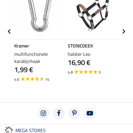
Kramer
STONEDEEK
STON
multifunctionele
halster Leo
vlieg
16,90 €
karabijnhaak
19,90 
1,99 €
van
4.8
5
4.6
14
3.6
MEGA STORES