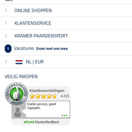
ONLINE SHOPPEN
KLANTENSERVICE
KRAMER PAARDENSPORT
Vacatures
Groei met ons mee
1
NL | EUR
VEILIG INKOPEN
Klantbeoordelingen
4.7
/
5
Snelle service, goed
ingepakt.
eKomi
Klantenfeedback