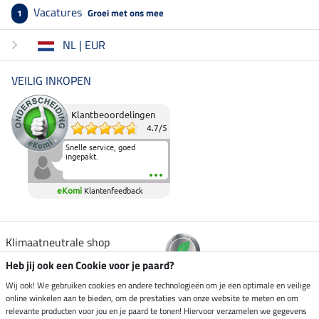
Vacatures
Groei met ons mee
1
NL | EUR
VEILIG INKOPEN
Klantbeoordelingen
4.7
/
5
Snelle service, goed
ingepakt.
eKomi
Klantenfeedback
Klimaatneutrale shop
Heb jij ook een Cookie voor je paard?
Verzending per
Wij ook! We gebruiken cookies en andere technologieën om je een optimale en veilige
online winkelen aan te bieden, om de prestaties van onze website te meten en om
relevante producten voor jou en je paard te tonen! Hiervoor verzamelen we gegevens