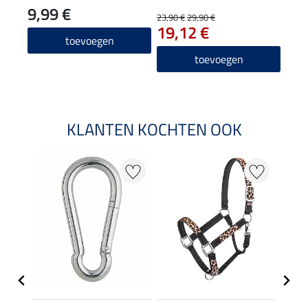
9,99 €
14
23,90 €
29,90 €
19,12 €
5.0
toevoegen
toevoegen
KLANTEN KOCHTEN OOK
20 %