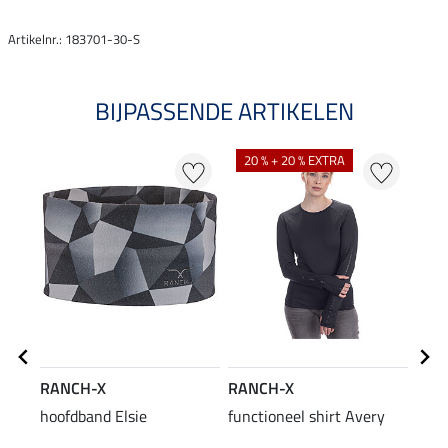
Artikelnr.: 183701-30-S
BIJPASSENDE ARTIKELEN
20 % + 20 % EXTRA
RANCH-X
RANCH-X
RAN
hoofdband Elsie
functioneel shirt Avery
Cap