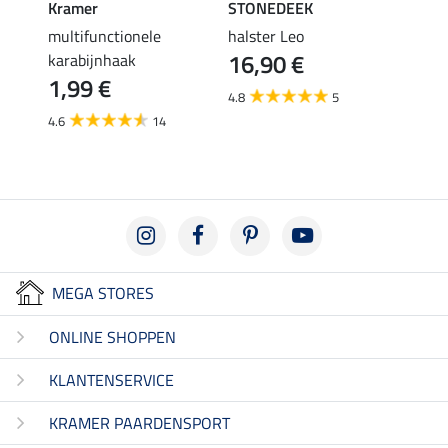
Kramer
STONEDEEK
STON
multifunctionele
halster Leo
vlieg
16,90 €
karabijnhaak
19,90 
1,99 €
van
4.8
5
4.6
14
3.6
MEGA STORES
ONLINE SHOPPEN
KLANTENSERVICE
KRAMER PAARDENSPORT