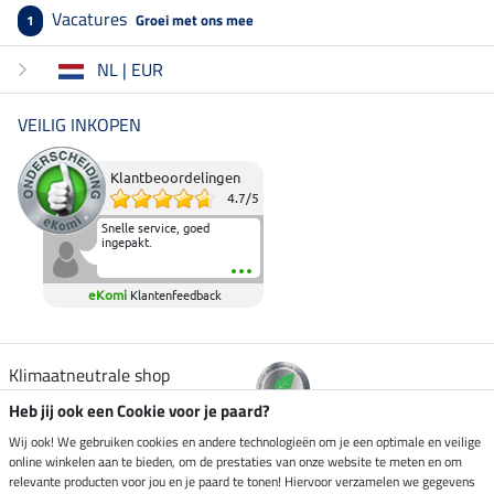
Vacatures
Groei met ons mee
1
NL | EUR
VEILIG INKOPEN
Klantbeoordelingen
4.7
/
5
Snelle service, goed
ingepakt.
eKomi
Klantenfeedback
Klimaatneutrale shop
Heb jij ook een Cookie voor je paard?
Verzending per
Wij ook! We gebruiken cookies en andere technologieën om je een optimale en veilige
online winkelen aan te bieden, om de prestaties van onze website te meten en om
relevante producten voor jou en je paard te tonen! Hiervoor verzamelen we gegevens