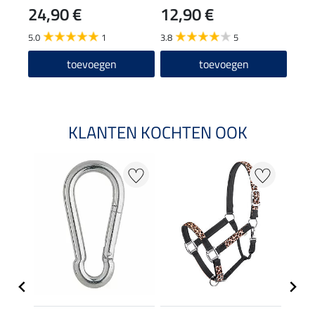
24,90 €
12,90 €
29
5.0
1
3.8
5
4.4
toevoegen
toevoegen
KLANTEN KOCHTEN OOK
20 %