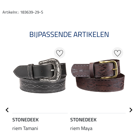
Artikelnr.: 183639-29-S
BIJPASSENDE ARTIKELEN
STONEDEEK
STONEDEEK
STO
riem Tamani
riem Maya
lede