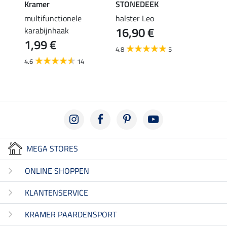
Kramer
STONEDEEK
STON
en
multifunctionele
halster Leo
vlieg
16,90 €
karabijnhaak
19,90 
1,99 €
van
4.8
5
4.6
14
3.6
MEGA STORES
ONLINE SHOPPEN
KLANTENSERVICE
KRAMER PAARDENSPORT