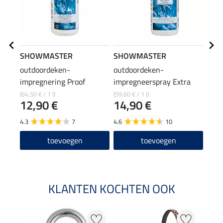
SHOWMASTER
SHOWMASTER
SHO
outdoordeken-
outdoordeken-
deke
impregnering Proof
impregneerspray Extra
Wash
Conditioner Extra
(64,50 € / 1 l)
(59,60 € / 1 l)
(44,95
12,90 €
14,90 €
8,9
4.3
7
4.6
10
4.7
toevoegen
toevoegen
KLANTEN KOCHTEN OOK
20 %