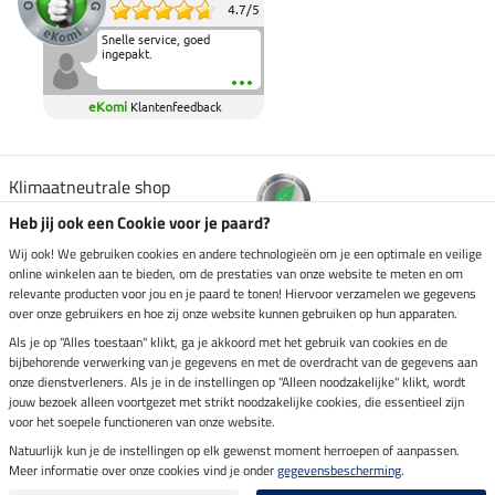
4.7
/
5
Snelle service, goed
ingepakt.
eKomi
Klantenfeedback
Klimaatneutrale shop
Heb jij ook een Cookie voor je paard?
Verzending per
Wij ook! We gebruiken cookies en andere technologieën om je een optimale en veilige
online winkelen aan te bieden, om de prestaties van onze website te meten en om
relevante producten voor jou en je paard te tonen! Hiervoor verzamelen we gegevens
over onze gebruikers en hoe zij onze website kunnen gebruiken op hun apparaten.
Veilig betalen met
Als je op "Alles toestaan" klikt, ga je akkoord met het gebruik van cookies en de
bijbehorende verwerking van je gegevens en met de overdracht van de gegevens aan
onze dienstverleners. Als je in de instellingen op "Alleen noodzakelijke" klikt, wordt
jouw bezoek alleen voortgezet met strikt noodzakelijke cookies, die essentieel zijn
Impressum
voor het soepele functioneren van onze website.
Natuurlijk kun je de instellingen op elk gewenst moment herroepen of aanpassen.
Meer informatie over onze cookies vind je onder
gegevensbescherming
.
Laatste update op 10.08.2026 om 14:33 uur