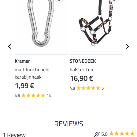
Kramer
STONEDEEK
STON
multifunctionele
halster Leo
vlieg
16,90 €
karabijnhaak
19,90 
1,99 €
van
4.8
5
4.6
14
3.6
REVIEWS
1 Review
5.0