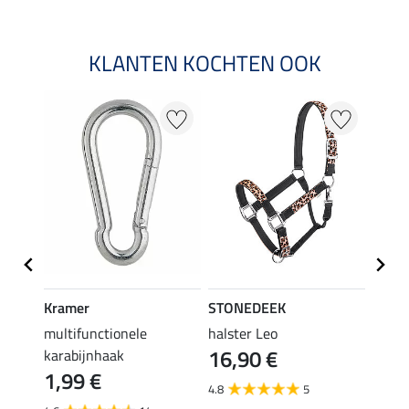
KLANTEN KOCHTEN OOK
20 %
Kramer
STONEDEEK
STON
multifunctionele
halster Leo
vlieg
16,90 €
karabijnhaak
19,90 
1,99 €
van
4.8
5