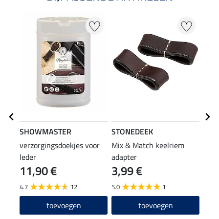
SHOWMASTER
STONEDEEK
STO
verzorgingsdoekjes voor
Mix & Match keelriem
Mix 
leder
adapter
Basi
11,90 €
3,99 €
7,9
4.7
12
5.0
1
5.0
toevoegen
toevoegen