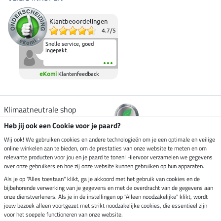
Klantbeoordelingen
4.7
/
5
Snelle service, goed
ingepakt.
eKomi
Klantenfeedback
Klimaatneutrale shop
Heb jij ook een Cookie voor je paard?
Verzending per
Wij ook! We gebruiken cookies en andere technologieën om je een optimale en veilige
online winkelen aan te bieden, om de prestaties van onze website te meten en om
relevante producten voor jou en je paard te tonen! Hiervoor verzamelen we gegevens
over onze gebruikers en hoe zij onze website kunnen gebruiken op hun apparaten.
Veilig betalen met
Als je op "Alles toestaan" klikt, ga je akkoord met het gebruik van cookies en de
bijbehorende verwerking van je gegevens en met de overdracht van de gegevens aan
onze dienstverleners. Als je in de instellingen op "Alleen noodzakelijke" klikt, wordt
jouw bezoek alleen voortgezet met strikt noodzakelijke cookies, die essentieel zijn
Impressum
voor het soepele functioneren van onze website.