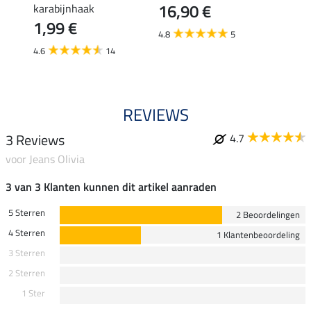
16,90 €
karabijnhaak
19,90 
1,99 €
van
4.8
5
4.6
14
3.6
REVIEWS
3 Reviews
4.7
voor Jeans Olivia
3 van 3 Klanten kunnen dit artikel aanraden
5 Sterren
2 Beoordelingen
4 Sterren
1 Klantenbeoordeling
3 Sterren
2 Sterren
1 Ster