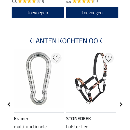
3.8
5
4.4
5
4.0
toevoegen
toevoegen
KLANTEN KOCHTEN OOK
20 %
Kramer
STONEDEEK
STON
en
multifunctionele
halster Leo
vlieg