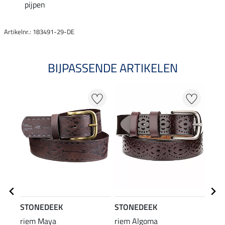
pijpen
Artikelnr.: 183491-29-DE
BIJPASSENDE ARTIKELEN
STONEDEEK
STONEDEEK
STO
riem Maya
riem Algoma
lede