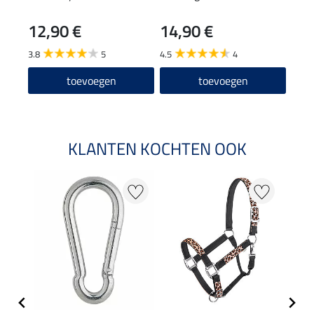
12,90 €
14,90 €
29
3.8
5
4.5
4
4.4
toevoegen
toevoegen
KLANTEN KOCHTEN OOK
20 %