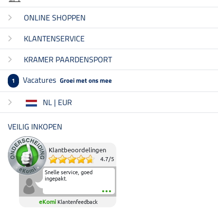
ONLINE SHOPPEN
KLANTENSERVICE
KRAMER PAARDENSPORT
Vacatures
Groei met ons mee
1
NL | EUR
VEILIG INKOPEN
Klantbeoordelingen
4.7
/
5
Snelle service, goed
ingepakt.
eKomi
Klantenfeedback