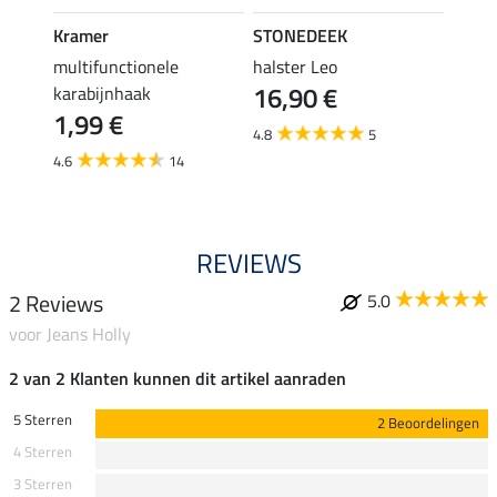
Kramer
STONEDEEK
STON
en
multifunctionele
halster Leo
vlieg
16,90 €
karabijnhaak
19,90 
1,99 €
van
4.8
5
4.6
14
3.6
REVIEWS
2 Reviews
5.0
voor Jeans Holly
2 van 2 Klanten kunnen dit artikel aanraden
5 Sterren
2 Beoordelingen
4 Sterren
3 Sterren