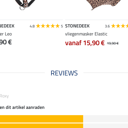
NEDEEK
STONEDEEK
4.8
5
3.6
er Leo
vliegenmasker Elastic
90 €
vanaf 15,90 €
19,90 €
REVIEWS
 Roxy
en dit artikel aanraden