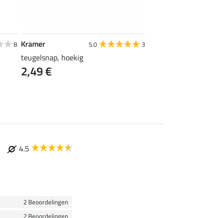
Kramer
STONEDEEK
8
5.0
3
teugelsnap, hoekig
startnummer pinnen
2,49 €
4,99 €
4.5
2 Beoordelingen
2 Beoordelingen