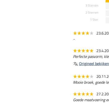
3 Sterren
2 Sterren
1 Ster
23.6.2
-
23.4.2
Perfecte pasvorm, kleu
Origineel bekijken
20.11.
Mooie broek, goede l
27.2.2
Goede maatvoering en 