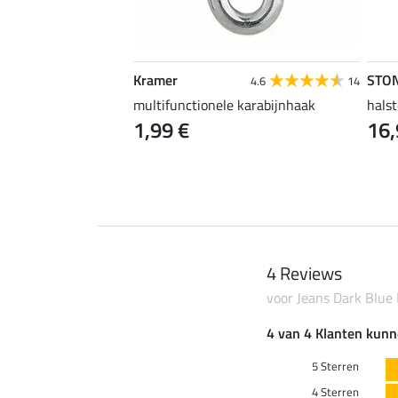
Kramer
STO
4.5
4
4.6
14
nnen
multifunctionele karabijnhaak
halst
1,99 €
16,
4 Reviews
voor Jeans Dark Blue
4 van 4 Klanten kunn
5 Sterren
4 Sterren