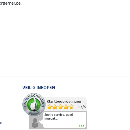
kraemer.de,
VEILIG INKOPEN
Klantbeoordelingen
4.7
/
5
Snelle service, goed
ingepakt.
e