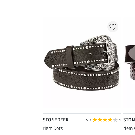
STONEDEEK
STON
4.0
1
riem Dots
riem