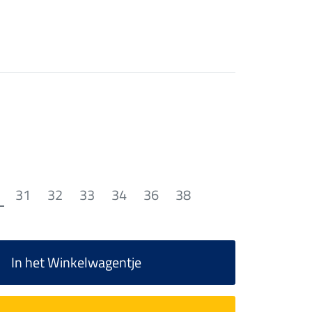
31
32
33
34
36
38
In het Winkelwagentje