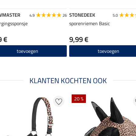
WMASTER
STONEDEEK
4.9
26
5.0
rgingssponsje
sporenriemen Basic
9 €
9,99 €
toevoegen
toevoegen
KLANTEN KOCHTEN OOK
20 %