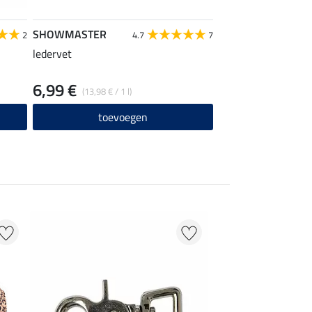
SHOWMASTER
2
4.7
7
ledervet
6,99 €
(13,98 € / 1 l)
toevoegen