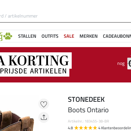
STALLEN
OUTFITS
SALE
MERKEN
CADEAUBON
nog
STONEDEEK
Boots Ontario
Artikelnr.: 183455-38-BR
4.8
4 Klantenbeoordeli