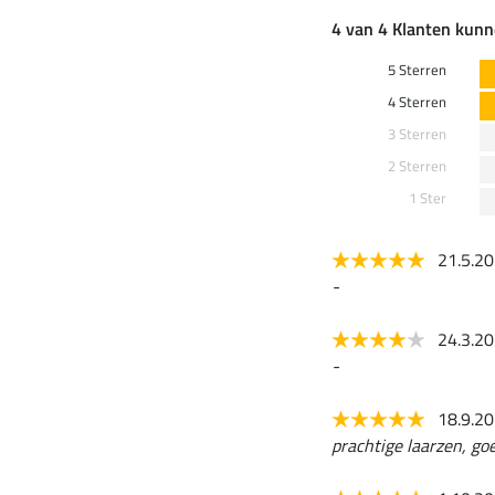
4 van 4 Klanten kunn
5 Sterren
4 Sterren
3 Sterren
2 Sterren
1 Ster
21.5.2
-
24.3.2
-
18.9.2
prachtige laarzen, goe