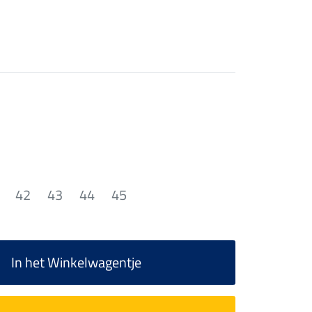
42
43
44
45
In het Winkelwagentje