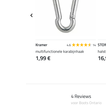
Kramer
STO
4.5
4
4.6
14
nnen
multifunctionele karabijnhaak
halst
1,99 €
16,
4 Reviews
voor Boots Ontario