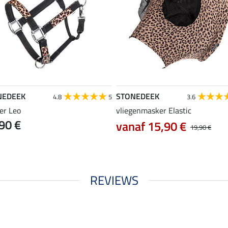
NEDEEK
STONEDEEK
4.8
5
3.6
er Leo
vliegenmasker Elastic
90 €
vanaf 15,90 €
19,90 €
REVIEWS