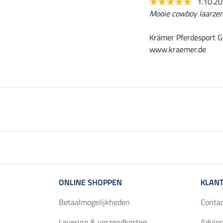
1.10.2
Mooie cowboy laarzen 
Krämer Pferdesport G
www.kraemer.de
ONLINE SHOPPEN
KLANT
Betaalmogelijkheden
Conta
Levering & verzendkosten
Advies