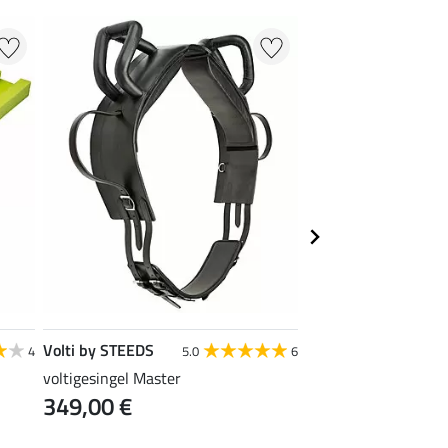
Volti by STEEDS
SHOWMASTER
4
5.0
6
voltigesingel Master
telescopische longe
349,00 €
Extended
49,90 €