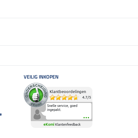
VEILIG INKOPEN
Klantbeoordelingen
4.7
/
5
Snelle service, goed
ingepakt.
e
eKomi
Klantenfeedback