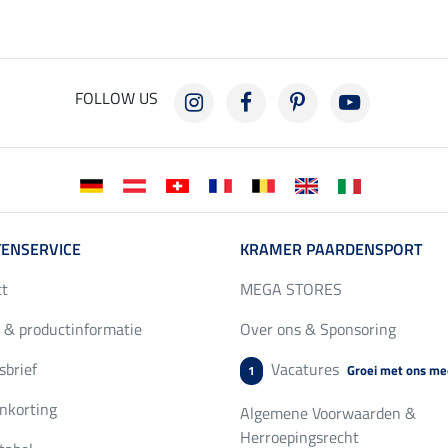
FOLLOW US
ENSERVICE
KRAMER PAARDENSPORT
ct
MEGA STORES
 & productinformatie
Over ons & Sponsoring
brief
Vacatures
Groei met ons me
1
nkorting
Algemene Voorwaarden &
Herroepingsrecht