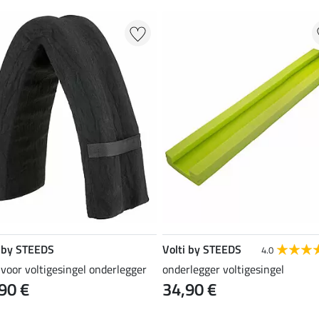
i by STEEDS
Volti by STEEDS
4.0
voor voltigesingel onderlegger
onderlegger voltigesingel
90 €
34,90 €