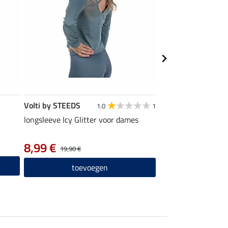
Volti by STEEDS
Volti by STEEDS
1.0
1
longsleeve Icy Glitter voor dames
bandagebeschermer
8,99 €
11,92 €
19,90 €
14,90 €
1
toevoegen
toevo