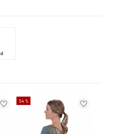
nd
54 %
21 % + 20 % EXT