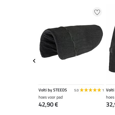
Volti by STEEDS
Volt
4.0
1
5.0
1
ongeerzweep
hoes voor pad
hoes 
42,90 €
32,