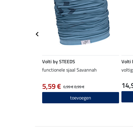
Volti by STEEDS
Volti
functionele sjaal Savannah
volti
14,
5,59 €
6,99 €
8,99 €
toevoegen