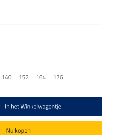
140
152
164
176
In het Winkelwagentje
Nu kopen