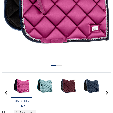
LUMINOUS-
PINK
Maat: |
Raadgever