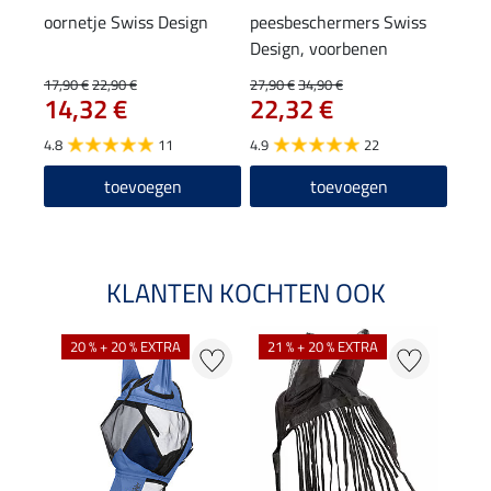
oornetje Swiss Design
peesbeschermers Swiss
pees
Design, voorbenen
Desi
17,90 €
22,90 €
27,90 €
34,90 €
29,90
14,32 €
22,32 €
23
4.8
11
4.9
22
5.0
toevoegen
toevoegen
KLANTEN KOCHTEN OOK
20 % + 20 % EXTRA
21 % + 20 % EXTRA