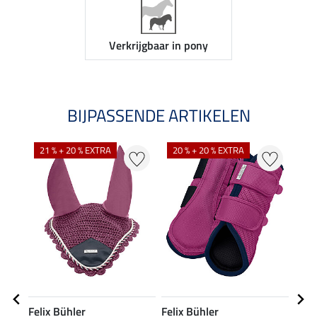
Verkrijgbaar in pony
BIJPASSENDE ARTIKELEN
21 % + 20 % EXTRA
20 % + 20 % EXTRA
25
Felix Bühler
Felix Bühler
Feli