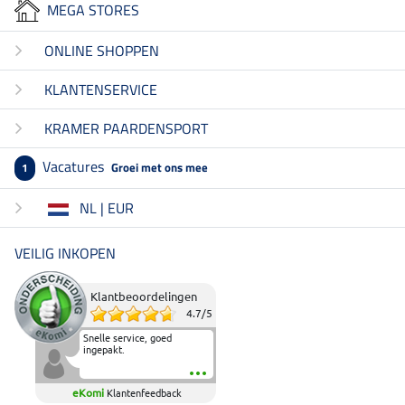
MEGA STORES
ONLINE SHOPPEN
KLANTENSERVICE
KRAMER PAARDENSPORT
Vacatures
Groei met ons mee
1
NL | EUR
VEILIG INKOPEN
Klantbeoordelingen
4.7
/
5
Snelle service, goed
ingepakt.
eKomi
Klantenfeedback