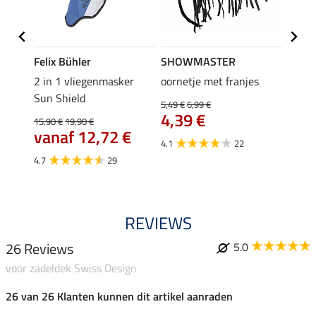
Felix Bühler
SHOWMASTER
SHO
c
2 in 1 vliegenmasker
oornetje met franjes
zelfk
Sun Shield
Recov
5,49 €
6,99 €
€
4,39 €
(0,90 €
15,90 €
19,90 €
1,9
vanaf 12,72 €
4.1
22
4.7
4.7
29
REVIEWS
26 Reviews
5.0
voor zadeldek Swiss Design
26 van 26 Klanten kunnen dit artikel aanraden