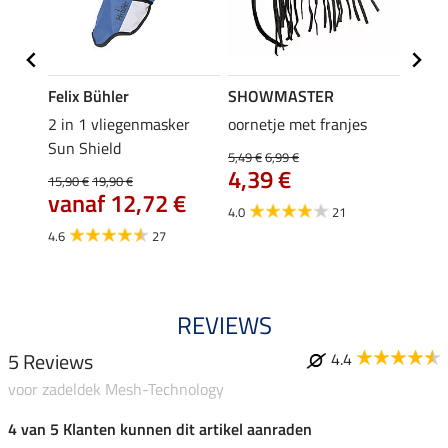
Felix Bühler
SHOWMASTER
SHO
c Ear-
2 in 1 vliegenmasker
oornetje met franjes
zelfk
Sun Shield
Recov
5,49 €
6,99 €
4,39 €
(0,90 €
15,90 €
19,90 €
1,9
€
vanaf 12,72 €
4.0
21
4.7
4.6
27
REVIEWS
5 Reviews
4.4
voor zadeldek Mesh-Technology
4 van 5 Klanten kunnen dit artikel aanraden