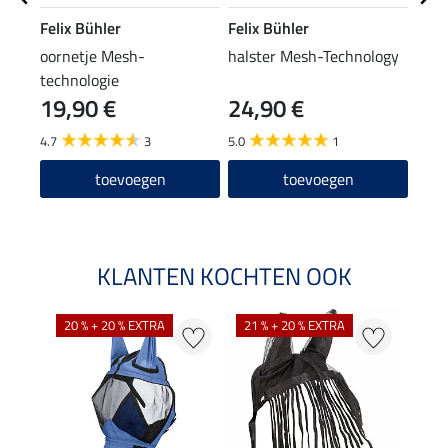
Felix Bühler
Felix Bühler
Feli
oornetje Mesh-
halster Mesh-Technology
func
technologie
pees
19,90 €
24,90 €
34
Tech
4.7
3
5.0
1
4.5
toevoegen
toevoegen
KLANTEN KOCHTEN OOK
20 % + 20 % EXTRA
21 % + 20 % EXTRA