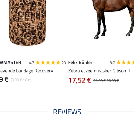
WMASTER
Felix Bühler
4.7
20
3.7
klevende bandage Recovery
Zebra eczeemmasker Gibson II
9 €
17,52 €
(0,90 € / 0 m)
21,90 €
26,90 €
REVIEWS