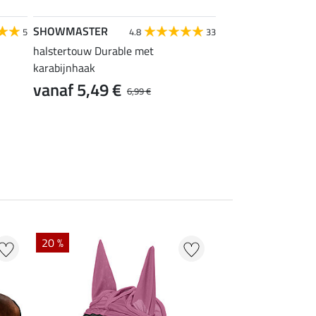
SHOWMASTER
SHOWMASTER
5
4.8
33
halstertouw Durable met
halstertouw Durabl
karabijnhaak
paniekhaken
vanaf 5,49 €
vanaf 5,99 €
6,99 €
20 %
9 %