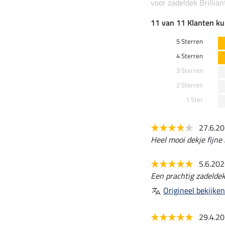
voor zadeldek Brillian
11 van 11 Klanten ku
5 Sterren
4 Sterren
3 Sterren
2 Sterren
1 Ster
27.6.2
Heel mooi dekje fijne
5.6.20
Een prachtig zadeldek.
Origineel bekijken
29.4.2