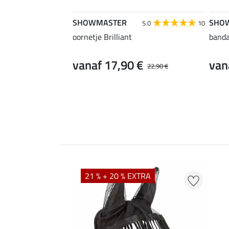
SHOWMASTER
SHO
5.0
10
oornetje Brilliant
banda
vanaf 17,90 €
van
22,90 €
21 % + 20 % EXTRA