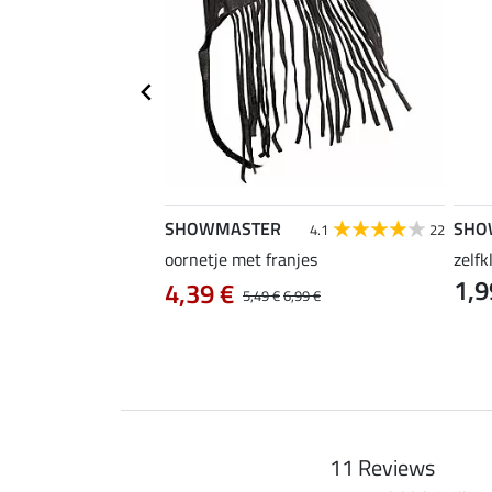
SHOWMASTER
SHO
4.8
37
4.1
22
ar-Free
oornetje met franjes
zelf
1,9
0 €
4,39 €
21,90 €
5,49 €
6,99 €
11 Reviews