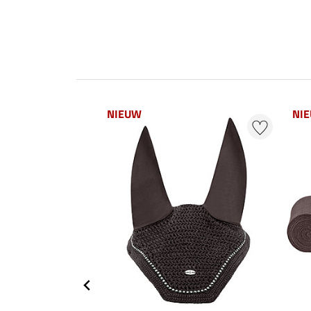
NIEUW
NI