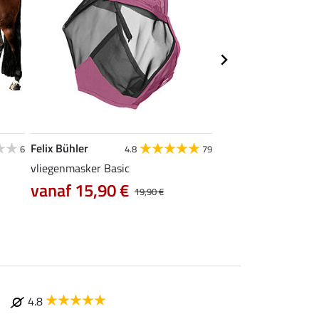
Felix Bühler
Felix Bühler
6
4.8
79
4
vliegenmasker Basic
vliegenmasker Ear-F
vanaf 15,90 €
vanaf 16,90 €
19,90 €
4.8