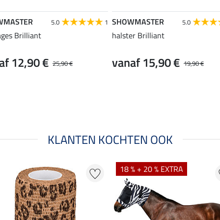
WMASTER
SHOWMASTER
5.0
1
5.0
ges Brilliant
halster Brilliant
af 12,90 €
vanaf 15,90 €
25,90 €
19,90 €
KLANTEN KOCHTEN OOK
18 % + 20 % EXTRA