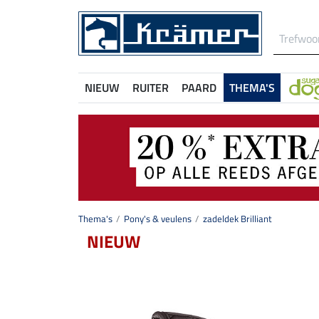
NIEUW
RUITER
PAARD
THEMA'S
Thema's
Pony's & veulens
zadeldek Brilliant
NIEUW