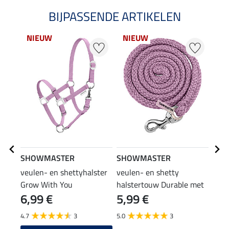
BIJPASSENDE ARTIKELEN
NIEUW
NIEUW
SHOWMASTER
SHOWMASTER
SHO
veulen- en shettyhalster
veulen- en shetty
Cha
Grow With You
halstertouw Durable met
6,99 €
5,99 €
4,9
karabijnhaak
4.7
3
5.0
3
5.0