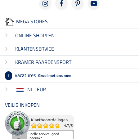
MEGA STORES
ONLINE SHOPPEN
KLANTENSERVICE
KRAMER PAARDENSPORT
Vacatures
Groei met ons mee
1
NL | EUR
VEILIG INKOPEN
Klantbeoordelingen
4.7
/
5
Snelle service, goed
ingepakt.