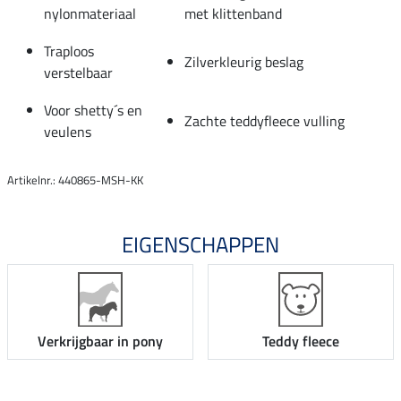
nylonmateriaal
met klittenband
Traploos
Zilverkleurig beslag
verstelbaar
Voor shetty´s en
Zachte teddyfleece vulling
veulens
Artikelnr.: 440865-MSH-KK
EIGENSCHAPPEN
Verkrijgbaar in pony
Teddy fleece