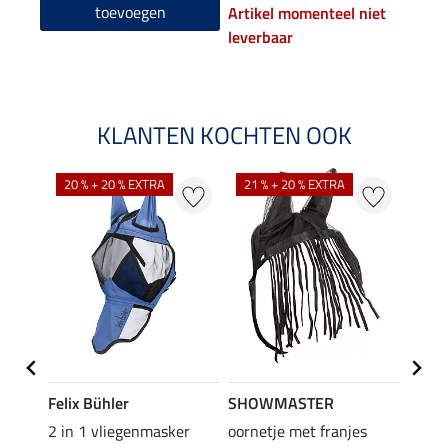
toevoegen
Artikel momenteel niet
leverbaar
KLANTEN KOCHTEN OOK
20 % + 20 % EXTRA
21 % + 20 % EXTRA
Felix Bühler
SHOWMASTER
SHO
c Ear-
2 in 1 vliegenmasker
oornetje met franjes
zelfk