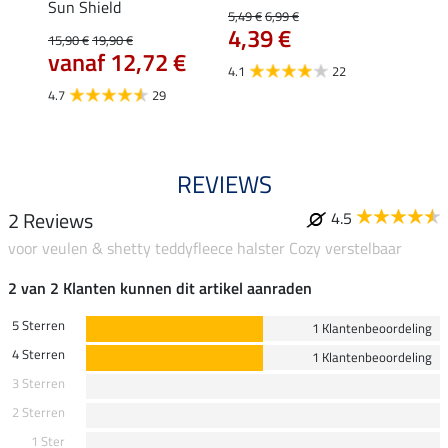
Sun Shield
Recov
5,49 €
6,99 €
4,39 €
(0,90 €
15,90 €
19,90 €
1,9
vanaf 12,72 €
4.1
22
4.7
4.7
29
REVIEWS
2 Reviews
4.5
voor veulen & shetty teddyfleece halster Cozy verstelbaar
2 van 2 Klanten kunnen dit artikel aanraden
5 Sterren
1 Klantenbeoordeling
4 Sterren
1 Klantenbeoordeling
3 Sterren
2 Sterren
1 Ster