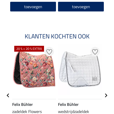
toevoegen
toevoegen
KLANTEN KOCHTEN OOK
20 % + 20 % EXTRA
20 %
Felix Bühler
Felix Bühler
Felix
dek
zadeldek Flowers
wedstrijdzadeldek
zadeld