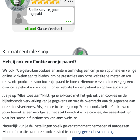
4.7
/
5
Snelle service, goed
ingepakt.
eKomi
Klantenfeedback
Klimaatneutrale shop
Heb jij ook een Cookie voor je paard?
Verzending per
Wij ook! We gebruiken cookies en andere technologieën om je een optimale en veilige
online winkelen aan te bieden, om de prestaties van onze website te meten en om
relevante producten voor jou en je paard te tonen! Hiervoor verzamelen we gegevens
over onze gebruikers en hoe zij onze website kunnen gebruiken op hun apparaten.
Veilig betalen met
Als je op "Alles toestaan" klikt, ga je akkoord met het gebruik van cookies en de
bijbehorende verwerking van je gegevens en met de overdracht van de gegevens aan
onze dienstverleners. Als je in de instellingen op "Alleen noodzakelijke" klikt, wordt
jouw bezoek alleen voortgezet met strikt noodzakelijke cookies, die essentieel zijn
Impressum
voor het soepele functioneren van onze website.
Natuurlijk kun je de instellingen op elk gewenst moment herroepen of aanpassen.
Meer informatie over onze cookies vind je onder
gegevensbescherming
.
Laatste update op 09.08.2026 om 07:13 uur