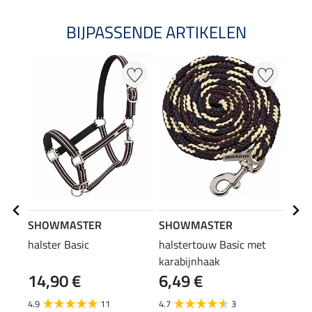
BIJPASSENDE ARTIKELEN
SHOWMASTER
SHOWMASTER
SHO
halster Basic
halstertouw Basic met
hals
karabijnhaak
pani
14,90 €
6,49 €
7,4
4.9
11
4.7
3
5.0