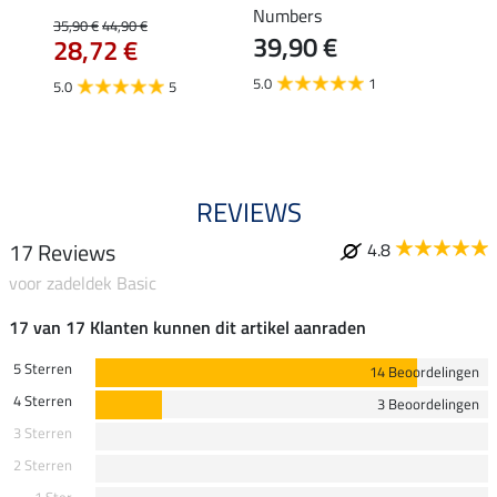
Numbers
35,90 €
44,90 €
35,90 
39,90 €
28,72 €
28,
5.0
1
5.0
5
5.0
REVIEWS
17 Reviews
4.8
voor zadeldek Basic
17 van 17 Klanten kunnen dit artikel aanraden
5 Sterren
14 Beoordelingen
4 Sterren
3 Beoordelingen
3 Sterren
2 Sterren