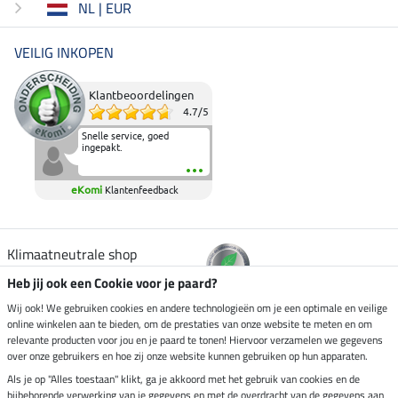
NL | EUR
VEILIG INKOPEN
Klantbeoordelingen
4.7
/
5
Snelle service, goed
ingepakt.
eKomi
Klantenfeedback
Klimaatneutrale shop
Heb jij ook een Cookie voor je paard?
Verzending per
Wij ook! We gebruiken cookies en andere technologieën om je een optimale en veilige
online winkelen aan te bieden, om de prestaties van onze website te meten en om
relevante producten voor jou en je paard te tonen! Hiervoor verzamelen we gegevens
over onze gebruikers en hoe zij onze website kunnen gebruiken op hun apparaten.
Veilig betalen met
Als je op "Alles toestaan" klikt, ga je akkoord met het gebruik van cookies en de
bijbehorende verwerking van je gegevens en met de overdracht van de gegevens aan