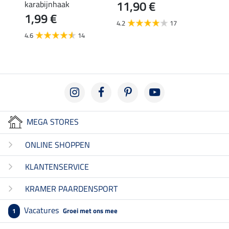
11,90 €
3,9
karabijnhaak
1,99 €
4.2
17
4.8
4.6
14
MEGA STORES
ONLINE SHOPPEN
KLANTENSERVICE
KRAMER PAARDENSPORT
Vacatures
Groei met ons mee
1