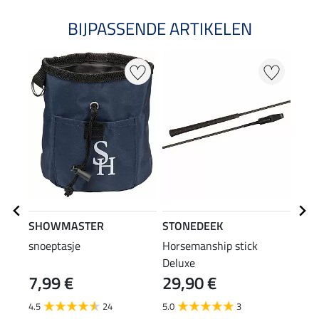
BIJPASSENDE ARTIKELEN
SHOWMASTER
STONEDEEK
Mont
snoeptasje
Horsemanship stick
Long
Deluxe
7,99 €
29,90 €
79
4.5
24
5.0
3
5.0