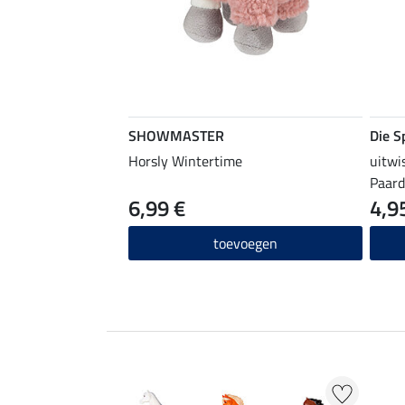
SHOWMASTER
Die S
Horsly Wintertime
uitwi
Paard
6,99 €
4,9
toevoegen