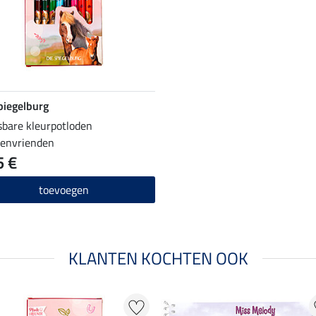
piegelburg
sbare kleurpotloden
envrienden
5 €
toevoegen
KLANTEN KOCHTEN OOK