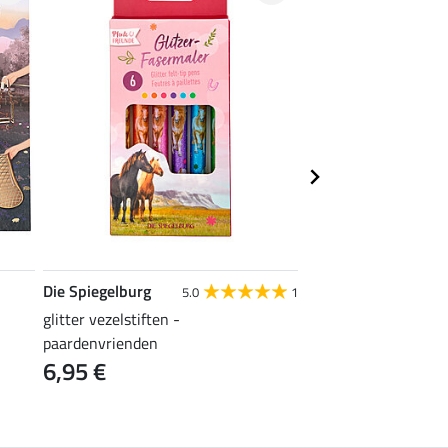
Die Spiegelburg
Miss Melody
5.0
1
glitter vezelstiften -
Stickerworld
6,95 €
paardenvrienden
6,95 €