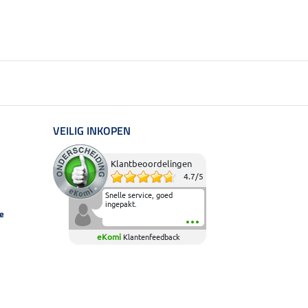
VEILIG INKOPEN
Klantbeoordelingen
4.7
/
5
Snelle service, goed
ingepakt.
e
eKomi
Klantenfeedback