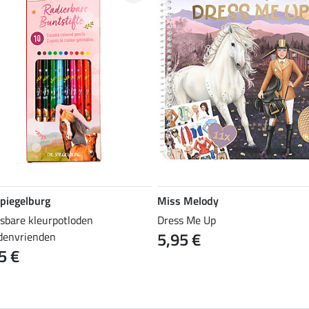
Spiegelburg
Miss Melody
isbare kleurpotloden
Dress Me Up
5,95 €
denvrienden
5 €