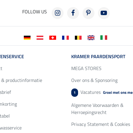
FOLLOW US
ENSERVICE
KRAMER PAARDENSPORT
ct
MEGA STORES
 & productinformatie
Over ons & Sponsoring
brief
Vacatures
Groei met ons me
1
nkorting
Algemene Voorwaarden &
Herroepingsrecht
tabel
Privacy Statement & Cookies
wasservice