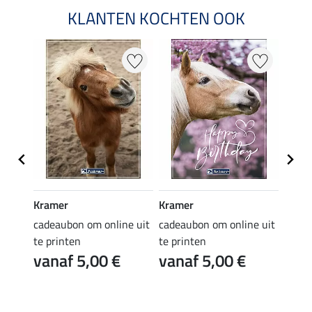
KLANTEN KOCHTEN OOK
Kramer
Kramer
Kram
e uit
cadeaubon om online uit
cadeaubon om online uit
cadea
te printen
te printen
te pr
vanaf 5,00 €
vanaf 5,00 €
van