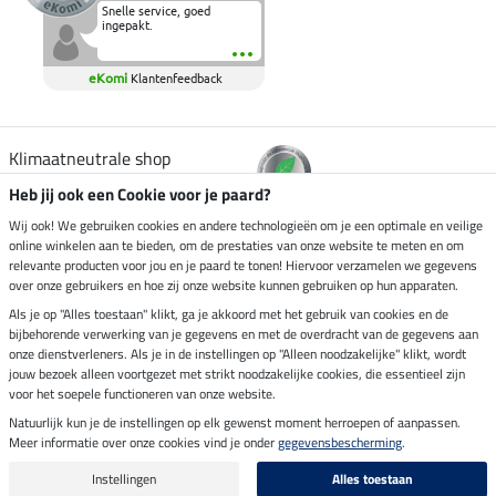
Snelle service, goed
ingepakt.
eKomi
Klantenfeedback
Klimaatneutrale shop
Heb jij ook een Cookie voor je paard?
Verzending per
Wij ook! We gebruiken cookies en andere technologieën om je een optimale en veilige
online winkelen aan te bieden, om de prestaties van onze website te meten en om
relevante producten voor jou en je paard te tonen! Hiervoor verzamelen we gegevens
over onze gebruikers en hoe zij onze website kunnen gebruiken op hun apparaten.
Veilig betalen met
Als je op "Alles toestaan" klikt, ga je akkoord met het gebruik van cookies en de
bijbehorende verwerking van je gegevens en met de overdracht van de gegevens aan
onze dienstverleners. Als je in de instellingen op "Alleen noodzakelijke" klikt, wordt
jouw bezoek alleen voortgezet met strikt noodzakelijke cookies, die essentieel zijn
voor het soepele functioneren van onze website.
Impressum
Natuurlijk kun je de instellingen op elk gewenst moment herroepen of aanpassen.
Meer informatie over onze cookies vind je onder
gegevensbescherming
.
Laatste update op 07.08.2026 om 14:39 uur
Alle prijzen in euro's, incl. BTW, excl. verzendkosten.
Instellingen
Alles toestaan