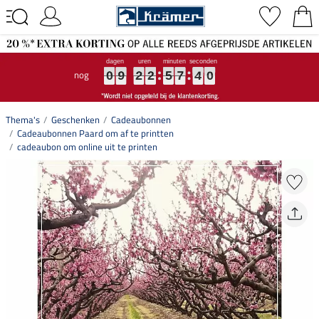
nog
0
0
0
9
9
9
2
2
2
2
2
2
5
5
5
7
7
7
3
4
9
0
3
9
0
9
2
2
5
7
4
0
Thema's
Geschenken
Cadeaubonnen
Cadeaubonnen Paard om af te printten
cadeaubon om online uit te printen