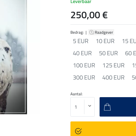
Leverbaar
250,00 €
Bedrag: |
Raadgever
5 EUR
10 EUR
15 E
40 EUR
50 EUR
60 
100 EUR
125 EUR
1
300 EUR
400 EUR
5
Aantal: