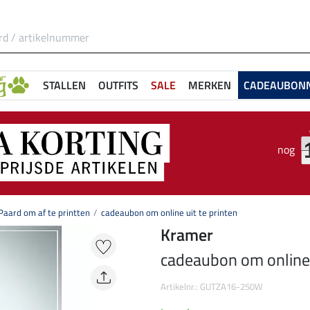
STALLEN
OUTFITS
SALE
MERKEN
CADEAUBON
nog
aard om af te printten
cadeaubon om online uit te printen
Kramer
cadeaubon om online u
Artikelnr.: GUTZA16-250W