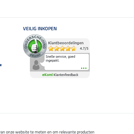
VEILIG INKOPEN
Klantbeoordelingen
4.7
/
5
Snelle service, goed
ingepakt.
e
eKomi
Klantenfeedback
s van onze website te meten en om relevante producten