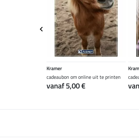
Kramer
Kram
ine uit te printen
cadeaubon om online uit te printen
cade
 €
vanaf 5,00 €
van