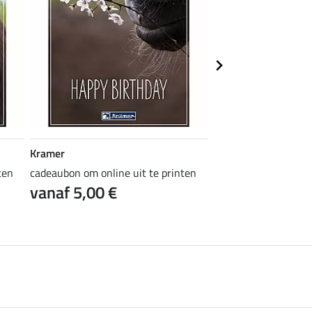
Kramer
Kramer
ten
cadeaubon om online uit te printen
cadeaubon om online 
vanaf 5,00 €
vanaf 5,00 €