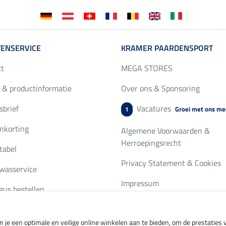
ENSERVICE
KRAMER PAARDENSPORT
ct
MEGA STORES
 & productinformatie
Over ons & Sponsoring
brief
Vacatures
Groei met ons me
1
nkorting
Algemene Voorwaarden &
Herroepingsrecht
tabel
Privacy Statement & Cookies
wasservice
Impressum
gus bestellen
 je een optimale en veilige online winkelen aan te bieden, om de prestatie