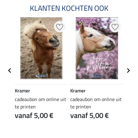
KLANTEN KOCHTEN OOK
Kramer
Kramer
Kram
e uit
cadeaubon om online uit
cadeaubon om online uit
cadea
te printen
te printen
te pr
vanaf 5,00 €
vanaf 5,00 €
van