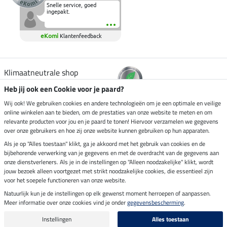
Snelle service, goed
ingepakt.
eKomi
Klantenfeedback
Klimaatneutrale shop
Heb jij ook een Cookie voor je paard?
Verzending per
Wij ook! We gebruiken cookies en andere technologieën om je een optimale en veilige
online winkelen aan te bieden, om de prestaties van onze website te meten en om
relevante producten voor jou en je paard te tonen! Hiervoor verzamelen we gegevens
over onze gebruikers en hoe zij onze website kunnen gebruiken op hun apparaten.
Veilig betalen met
Als je op "Alles toestaan" klikt, ga je akkoord met het gebruik van cookies en de
bijbehorende verwerking van je gegevens en met de overdracht van de gegevens aan
onze dienstverleners. Als je in de instellingen op "Alleen noodzakelijke" klikt, wordt
jouw bezoek alleen voortgezet met strikt noodzakelijke cookies, die essentieel zijn
voor het soepele functioneren van onze website.
Impressum
Natuurlijk kun je de instellingen op elk gewenst moment herroepen of aanpassen.
Meer informatie over onze cookies vind je onder
gegevensbescherming
.
Laatste update op 06.08.2026 om 14:39 uur
Alle prijzen in euro's, incl. BTW, excl. verzendkosten.
Instellingen
Alles toestaan