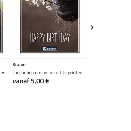
Kramer
Kramer
ten
cadeaubon om online uit te printen
cadeaubon om online 
vanaf 5,00 €
vanaf 5,00 €