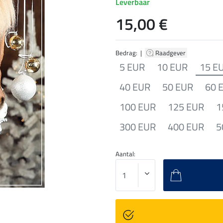
Leverbaar
15,00 €
Bedrag: |
Raadgever
5 EUR
10 EUR
15 E
40 EUR
50 EUR
60 
100 EUR
125 EUR
1
300 EUR
400 EUR
5
Aantal: