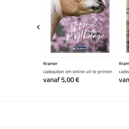
Kramer
Kram
ine uit te printen
cadeaubon om online uit te printen
cade
 €
vanaf 5,00 €
van