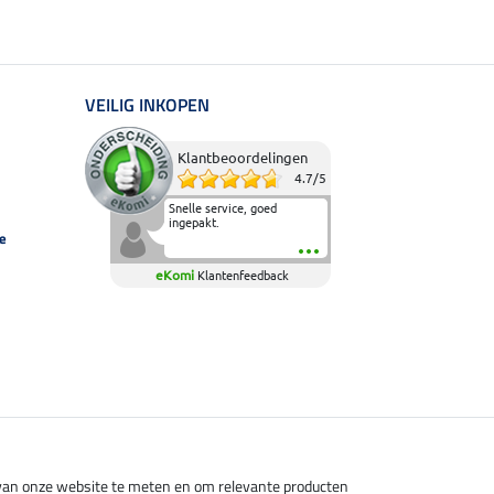
VEILIG INKOPEN
Klantbeoordelingen
4.7
/
5
Snelle service, goed
ingepakt.
e
eKomi
Klantenfeedback
s van onze website te meten en om relevante producten