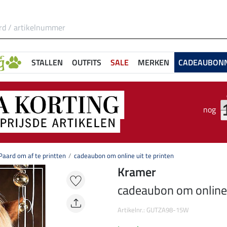
STALLEN
OUTFITS
SALE
MERKEN
CADEAUBON
nog
aard om af te printten
cadeaubon om online uit te printen
Kramer
cadeaubon om online u
Artikelnr.: GUTZA98-15W