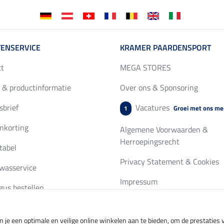
ENSERVICE
KRAMER PAARDENSPORT
ct
MEGA STORES
 & productinformatie
Over ons & Sponsoring
brief
Vacatures
Groei met ons me
1
nkorting
Algemene Voorwaarden &
Herroepingsrecht
tabel
Privacy Statement & Cookies
wasservice
Impressum
gus bestellen
 je een optimale en veilige online winkelen aan te bieden, om de prestatie