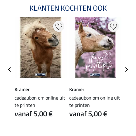
KLANTEN KOCHTEN OOK
Kramer
Kramer
Kram
e uit
cadeaubon om online uit
cadeaubon om online uit
cadea
te printen
te printen
te pr
vanaf 5,00 €
vanaf 5,00 €
van