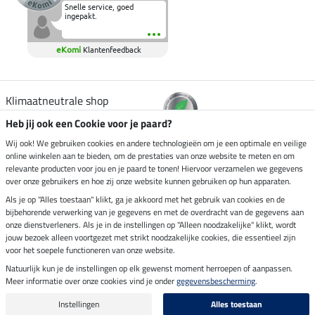
Snelle service, goed
ingepakt.
eKomi
Klantenfeedback
Klimaatneutrale shop
Heb jij ook een Cookie voor je paard?
Verzending per
Wij ook! We gebruiken cookies en andere technologieën om je een optimale en veilige
online winkelen aan te bieden, om de prestaties van onze website te meten en om
relevante producten voor jou en je paard te tonen! Hiervoor verzamelen we gegevens
over onze gebruikers en hoe zij onze website kunnen gebruiken op hun apparaten.
Veilig betalen met
Als je op "Alles toestaan" klikt, ga je akkoord met het gebruik van cookies en de
bijbehorende verwerking van je gegevens en met de overdracht van de gegevens aan
onze dienstverleners. Als je in de instellingen op "Alleen noodzakelijke" klikt, wordt
jouw bezoek alleen voortgezet met strikt noodzakelijke cookies, die essentieel zijn
voor het soepele functioneren van onze website.
Impressum
Natuurlijk kun je de instellingen op elk gewenst moment herroepen of aanpassen.
Meer informatie over onze cookies vind je onder
gegevensbescherming
.
Laatste update op 08.08.2026 om 14:33 uur
Alle prijzen in euro's, incl. BTW, excl. verzendkosten.
Instellingen
Alles toestaan