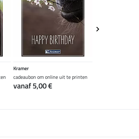
Kramer
Kramer
ten
cadeaubon om online uit te printen
cadeaubon om online 
vanaf 5,00 €
vanaf 5,00 €