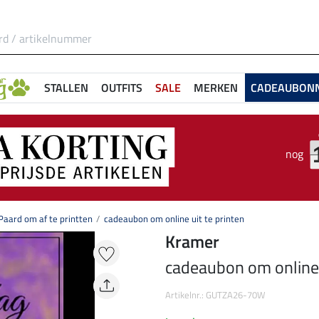
STALLEN
OUTFITS
SALE
MERKEN
CADEAUBON
nog
aard om af te printten
cadeaubon om online uit te printen
Kramer
cadeaubon om online u
Artikelnr.: GUTZA26-70W