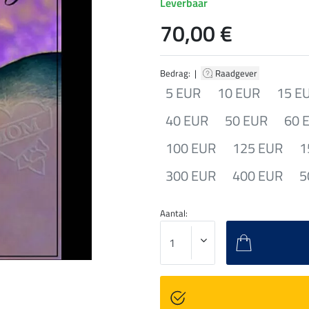
Leverbaar
70,00 €
Bedrag: |
Raadgever
5 EUR
10 EUR
15 E
40 EUR
50 EUR
60 
100 EUR
125 EUR
1
300 EUR
400 EUR
5
Aantal: