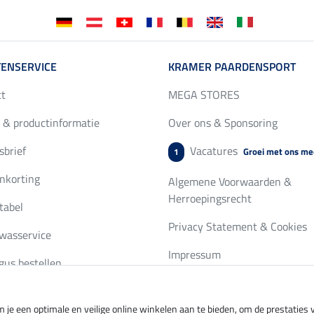
ENSERVICE
KRAMER PAARDENSPORT
ct
MEGA STORES
 & productinformatie
Over ons & Sponsoring
brief
Vacatures
Groei met ons me
1
nkorting
Algemene Voorwaarden &
Herroepingsrecht
tabel
Privacy Statement & Cookies
wasservice
Impressum
gus bestellen
 je een optimale en veilige online winkelen aan te bieden, om de prestatie