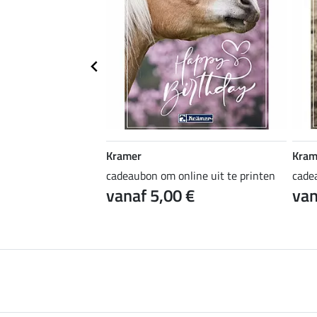
Kramer
Kram
ine uit te printen
cadeaubon om online uit te printen
cade
 €
vanaf 5,00 €
van