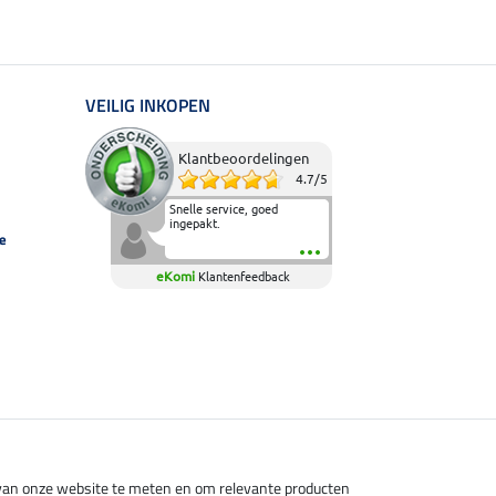
VEILIG INKOPEN
Klantbeoordelingen
4.7
/
5
Snelle service, goed
ingepakt.
e
eKomi
Klantenfeedback
s van onze website te meten en om relevante producten