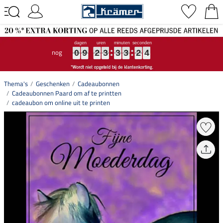
nog
0
0
0
9
9
9
2
2
2
3
3
3
3
3
3
3
3
3
2
2
2
3
4
0
9
2
3
3
3
2
3
4
Thema's
Geschenken
Cadeaubonnen
Cadeaubonnen Paard om af te printten
cadeaubon om online uit te printen