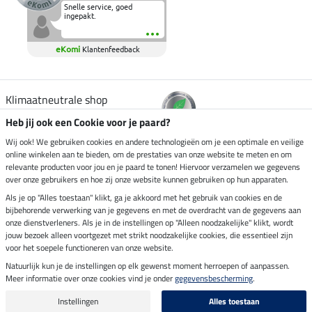
Snelle service, goed
ingepakt.
eKomi
Klantenfeedback
Klimaatneutrale shop
Heb jij ook een Cookie voor je paard?
Verzending per
Wij ook! We gebruiken cookies en andere technologieën om je een optimale en veilige
online winkelen aan te bieden, om de prestaties van onze website te meten en om
relevante producten voor jou en je paard te tonen! Hiervoor verzamelen we gegevens
over onze gebruikers en hoe zij onze website kunnen gebruiken op hun apparaten.
Veilig betalen met
Als je op "Alles toestaan" klikt, ga je akkoord met het gebruik van cookies en de
bijbehorende verwerking van je gegevens en met de overdracht van de gegevens aan
onze dienstverleners. Als je in de instellingen op "Alleen noodzakelijke" klikt, wordt
jouw bezoek alleen voortgezet met strikt noodzakelijke cookies, die essentieel zijn
voor het soepele functioneren van onze website.
Impressum
Natuurlijk kun je de instellingen op elk gewenst moment herroepen of aanpassen.
Meer informatie over onze cookies vind je onder
gegevensbescherming
.
Laatste update op 07.08.2026 om 14:39 uur
Alle prijzen in euro's, incl. BTW, excl. verzendkosten.
Instellingen
Alles toestaan