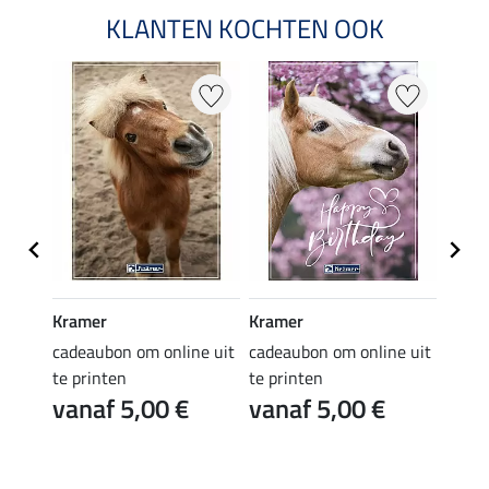
KLANTEN KOCHTEN OOK
Kramer
Kramer
Kram
e uit
cadeaubon om online uit
cadeaubon om online uit
cadea
te printen
te printen
te pr
vanaf 5,00 €
vanaf 5,00 €
van