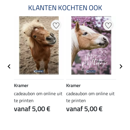
KLANTEN KOCHTEN OOK
Kramer
Kramer
Kram
e uit
cadeaubon om online uit
cadeaubon om online uit
cadea
te printen
te printen
te pr
vanaf 5,00 €
vanaf 5,00 €
van