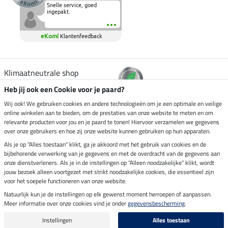
Snelle service, goed
ingepakt.
eKomi
Klantenfeedback
Klimaatneutrale shop
Heb jij ook een Cookie voor je paard?
Verzending per
Wij ook! We gebruiken cookies en andere technologieën om je een optimale en veilige
online winkelen aan te bieden, om de prestaties van onze website te meten en om
relevante producten voor jou en je paard te tonen! Hiervoor verzamelen we gegevens
over onze gebruikers en hoe zij onze website kunnen gebruiken op hun apparaten.
Veilig betalen met
Als je op "Alles toestaan" klikt, ga je akkoord met het gebruik van cookies en de
bijbehorende verwerking van je gegevens en met de overdracht van de gegevens aan
onze dienstverleners. Als je in de instellingen op "Alleen noodzakelijke" klikt, wordt
jouw bezoek alleen voortgezet met strikt noodzakelijke cookies, die essentieel zijn
voor het soepele functioneren van onze website.
Impressum
Natuurlijk kun je de instellingen op elk gewenst moment herroepen of aanpassen.
Meer informatie over onze cookies vind je onder
gegevensbescherming
.
Laatste update op 08.08.2026 om 14:33 uur
Alle prijzen in euro's, incl. BTW, excl. verzendkosten.
Instellingen
Alles toestaan