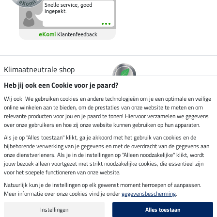
Snelle service, goed
ingepakt.
eKomi
Klantenfeedback
Klimaatneutrale shop
Heb jij ook een Cookie voor je paard?
Verzending per
Wij ook! We gebruiken cookies en andere technologieën om je een optimale en veilige
online winkelen aan te bieden, om de prestaties van onze website te meten en om
relevante producten voor jou en je paard te tonen! Hiervoor verzamelen we gegevens
over onze gebruikers en hoe zij onze website kunnen gebruiken op hun apparaten.
Veilig betalen met
Als je op "Alles toestaan" klikt, ga je akkoord met het gebruik van cookies en de
bijbehorende verwerking van je gegevens en met de overdracht van de gegevens aan
onze dienstverleners. Als je in de instellingen op "Alleen noodzakelijke" klikt, wordt
jouw bezoek alleen voortgezet met strikt noodzakelijke cookies, die essentieel zijn
voor het soepele functioneren van onze website.
Impressum
Natuurlijk kun je de instellingen op elk gewenst moment herroepen of aanpassen.
Meer informatie over onze cookies vind je onder
gegevensbescherming
.
Laatste update op 07.08.2026 om 14:39 uur
Alle prijzen in euro's, incl. BTW, excl. verzendkosten.
Instellingen
Alles toestaan