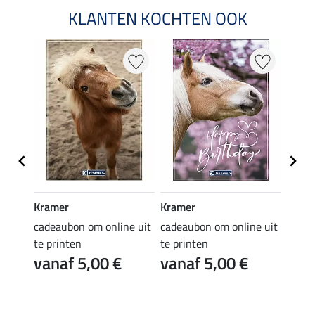
KLANTEN KOCHTEN OOK
Kramer
Kramer
Kram
e uit
cadeaubon om online uit
cadeaubon om online uit
cadea
te printen
te printen
te pr
vanaf 5,00 €
vanaf 5,00 €
van