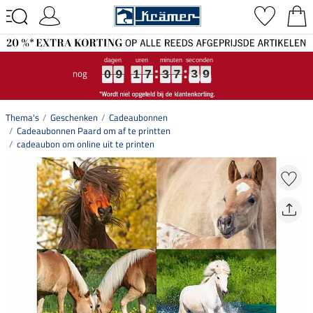
nog
0
0
0
9
9
9
1
1
1
7
7
7
3
3
3
7
7
7
3
3
3
9
9
9
0
9
1
7
3
7
3
9
Thema's
Geschenken
Cadeaubonnen
Cadeaubonnen Paard om af te printten
cadeaubon om online uit te printen