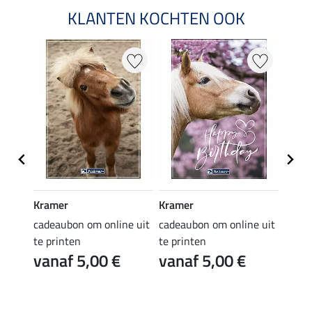
KLANTEN KOCHTEN OOK
Kramer
Kramer
Kram
e uit
cadeaubon om online uit
cadeaubon om online uit
cadea
te printen
te printen
te pr
vanaf 5,00 €
vanaf 5,00 €
van