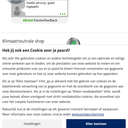
Snelle service, goed
ingepakt.
eKomi
Klantenfeedback
Klimaatneutrale shop
Heb jij ook een Cookie voor je paard?
Verzending per
Wij ook! We gebruiken cookies en andere technologieën om je een optimale en veilige
online winkelen aan te bieden, om de prestaties van onze website te meten en om
relevante producten voor jou en je paard te tonen! Hiervoor verzamelen we gegevens
over onze gebruikers en hoe zij onze website kunnen gebruiken op hun apparaten.
Veilig betalen met
Als je op "Alles toestaan" klikt, ga je akkoord met het gebruik van cookies en de
bijbehorende verwerking van je gegevens en met de overdracht van de gegevens aan
onze dienstverleners. Als je in de instellingen op "Alleen noodzakelijke" klikt, wordt
jouw bezoek alleen voortgezet met strikt noodzakelijke cookies, die essentieel zijn
voor het soepele functioneren van onze website.
Impressum
Natuurlijk kun je de instellingen op elk gewenst moment herroepen of aanpassen.
Meer informatie over onze cookies vind je onder
gegevensbescherming
.
Laatste update op 08.08.2026 om 03:00 uur
Alle prijzen in euro's, incl. BTW, excl. verzendkosten.
Instellingen
Alles toestaan