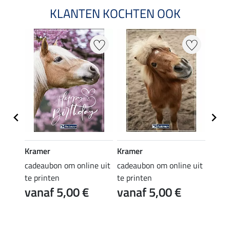
KLANTEN KOCHTEN OOK
Kramer
Kramer
Kram
e uit
cadeaubon om online uit
cadeaubon om online uit
cadea
te printen
te printen
te pr
vanaf 5,00 €
vanaf 5,00 €
van