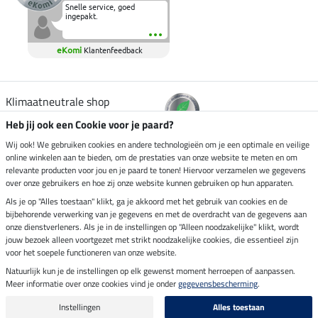
Snelle service, goed
ingepakt.
eKomi
Klantenfeedback
Klimaatneutrale shop
Heb jij ook een Cookie voor je paard?
Verzending per
Wij ook! We gebruiken cookies en andere technologieën om je een optimale en veilige
online winkelen aan te bieden, om de prestaties van onze website te meten en om
relevante producten voor jou en je paard te tonen! Hiervoor verzamelen we gegevens
over onze gebruikers en hoe zij onze website kunnen gebruiken op hun apparaten.
Veilig betalen met
Als je op "Alles toestaan" klikt, ga je akkoord met het gebruik van cookies en de
bijbehorende verwerking van je gegevens en met de overdracht van de gegevens aan
onze dienstverleners. Als je in de instellingen op "Alleen noodzakelijke" klikt, wordt
jouw bezoek alleen voortgezet met strikt noodzakelijke cookies, die essentieel zijn
voor het soepele functioneren van onze website.
Impressum
Natuurlijk kun je de instellingen op elk gewenst moment herroepen of aanpassen.
Meer informatie over onze cookies vind je onder
gegevensbescherming
.
Laatste update op 10.08.2026 om 06:55 uur
Alle prijzen in euro's, incl. BTW, excl. verzendkosten.
Instellingen
Alles toestaan