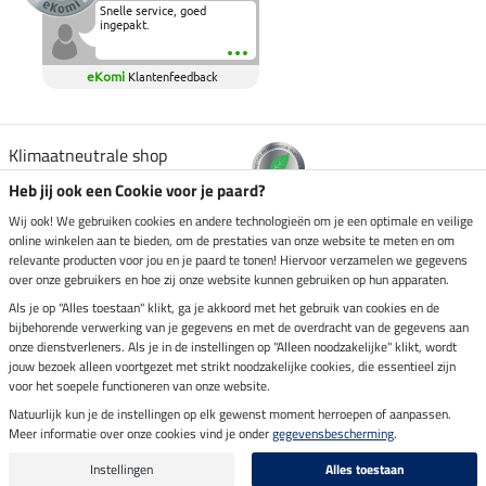
Snelle service, goed
ingepakt.
eKomi
Klantenfeedback
Klimaatneutrale shop
Heb jij ook een Cookie voor je paard?
Verzending per
Wij ook! We gebruiken cookies en andere technologieën om je een optimale en veilige
online winkelen aan te bieden, om de prestaties van onze website te meten en om
relevante producten voor jou en je paard te tonen! Hiervoor verzamelen we gegevens
over onze gebruikers en hoe zij onze website kunnen gebruiken op hun apparaten.
Veilig betalen met
Als je op "Alles toestaan" klikt, ga je akkoord met het gebruik van cookies en de
bijbehorende verwerking van je gegevens en met de overdracht van de gegevens aan
onze dienstverleners. Als je in de instellingen op "Alleen noodzakelijke" klikt, wordt
jouw bezoek alleen voortgezet met strikt noodzakelijke cookies, die essentieel zijn
voor het soepele functioneren van onze website.
Impressum
Natuurlijk kun je de instellingen op elk gewenst moment herroepen of aanpassen.
Meer informatie over onze cookies vind je onder
gegevensbescherming
.
Laatste update op 10.08.2026 om 06:55 uur
Alle prijzen in euro's, incl. BTW, excl. verzendkosten.
Instellingen
Alles toestaan