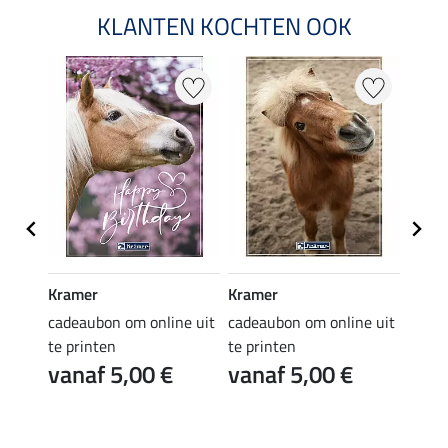
KLANTEN KOCHTEN OOK
Kramer
Kramer
Kram
e uit
cadeaubon om online uit
cadeaubon om online uit
cadea
te printen
te printen
te pr
vanaf 5,00 €
vanaf 5,00 €
van