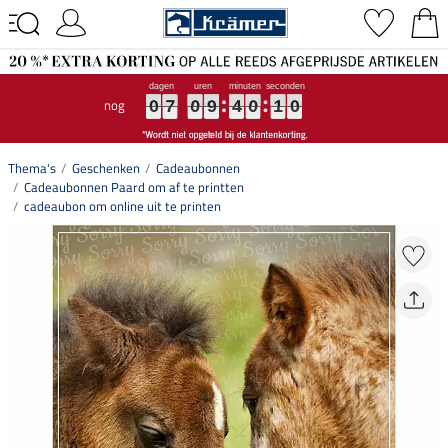
nog
0
0
0
7
7
7
0
0
0
9
9
9
4
4
4
0
0
0
0
1
9
0
0
7
0
9
4
0
0
9
1
0
Thema's
Geschenken
Cadeaubonnen
Cadeaubonnen Paard om af te printten
cadeaubon om online uit te printen