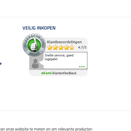
VEILIG INKOPEN
Klantbeoordelingen
4.7
/
5
Snelle service, goed
ingepakt.
e
eKomi
Klantenfeedback
s van onze website te meten en om relevante producten