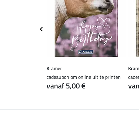
Kramer
Kram
ine uit te printen
cadeaubon om online uit te printen
cade
 €
vanaf 5,00 €
van