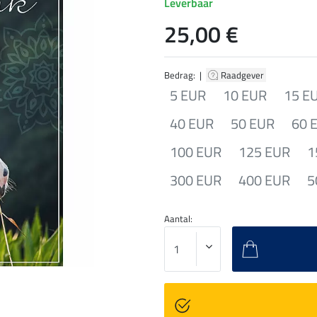
Leverbaar
25,00 €
Bedrag: |
Raadgever
5 EUR
10 EUR
15 E
40 EUR
50 EUR
60 
100 EUR
125 EUR
1
300 EUR
400 EUR
5
Aantal: