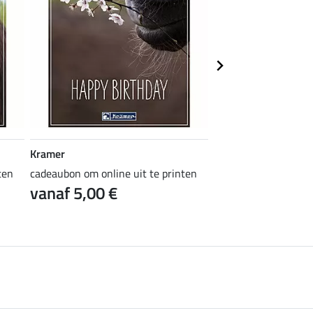
Kramer
Kramer
ten
cadeaubon om online uit te printen
cadeaubon om online 
vanaf 5,00 €
vanaf 5,00 €