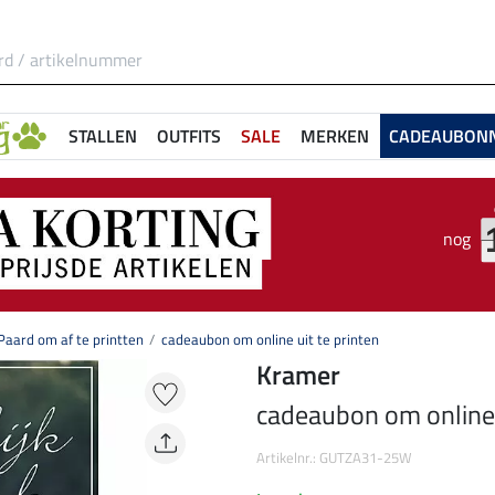
STALLEN
OUTFITS
SALE
MERKEN
CADEAUBON
nog
aard om af te printten
cadeaubon om online uit te printen
Kramer
cadeaubon om online u
Artikelnr.: GUTZA31-25W