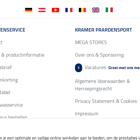
ENSERVICE
KRAMER PAARDENSPORT
ct
MEGA STORES
 & productinformatie
Over ons & Sponsoring
brief
Vacatures
Groei met ons me
1
nkorting
Algemene Voorwaarden &
Herroepingsrecht
tabel
Privacy Statement & Cookies
wasservice
Impressum
gus bestellen
 je een optimale en veilige online winkelen aan te bieden, om de prestatie